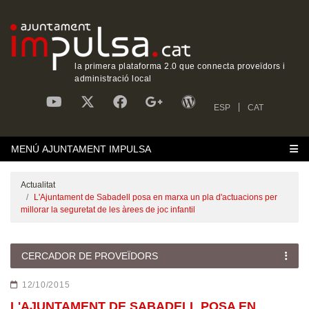
la primera plataforma 2.0 que connecta proveïdors i
administració local
ESP
CAT
MENÚ AJUNTAMENT IMPULSA
Actualitat
L'Ajuntament de Sabadell posa en marxa un pla d'actuacions per
millorar la seguretat de les àrees de joc infantil
CERCADOR DE PROVEÏDORS
12/10/2015
L'AJUNTAMENT DE SABADELL POSA EN