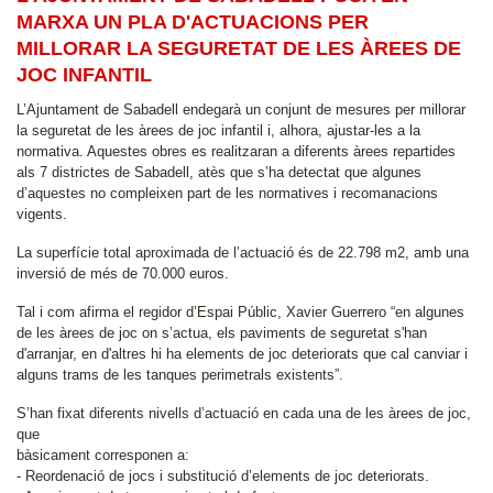
MARXA UN PLA D'ACTUACIONS PER
MILLORAR LA SEGURETAT DE LES ÀREES DE
JOC INFANTIL
L’Ajuntament de Sabadell endegarà un conjunt de mesures per millorar
la seguretat de les àrees de joc infantil i, alhora, ajustar-les a la
normativa. Aquestes obres es realitzaran a diferents àrees repartides
als 7 districtes de Sabadell, atès que s’ha detectat que algunes
d’aquestes no compleixen part de les normatives i recomanacions
vigents.
La superfície total aproximada de l’actuació és de 22.798 m2, amb una
inversió de més de 70.000 euros.
Tal i com afirma el regidor d’Espai Públic, Xavier Guerrero “en algunes
de les àrees de joc on s’actua, els paviments de seguretat s'han
d'arranjar, en d'altres hi ha elements de joc deteriorats que cal canviar i
alguns trams de les tanques perimetrals existents”.
S’han fixat diferents nivells d’actuació en cada una de les àrees de joc,
que
bàsicament corresponen a:
- Reordenació de jocs i substitució d’elements de joc deteriorats.