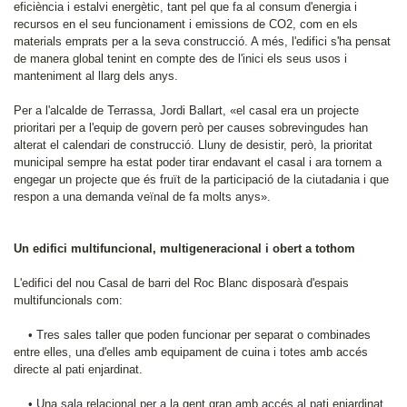
eficiència i estalvi energètic, tant pel que fa al consum d'energia i
recursos en el seu funcionament i emissions de CO2, com en els
materials emprats per a la seva construcció. A més, l'edifici s'ha pensat
de manera global tenint en compte des de l'inici els seus usos i
manteniment al llarg dels anys.
Per a l'alcalde de Terrassa, Jordi Ballart, «el casal era un projecte
prioritari per a l'equip de govern però per causes sobrevingudes han
alterat el calendari de construcció. Lluny de desistir, però, la prioritat
municipal sempre ha estat poder tirar endavant el casal i ara tornem a
engegar un projecte que és fruït de la participació de la ciutadania i que
respon a una demanda veïnal de fa molts anys».
Un edifici multifuncional, multigeneracional i obert a tothom
L'edifici del nou Casal de barri del Roc Blanc disposarà d'espais
multifuncionals com:
• Tres sales taller que poden funcionar per separat o combinades
entre elles, una d'elles amb equipament de cuina i totes amb accés
directe al pati enjardinat.
• Una sala relacional per a la gent gran amb accés al pati enjardinat.