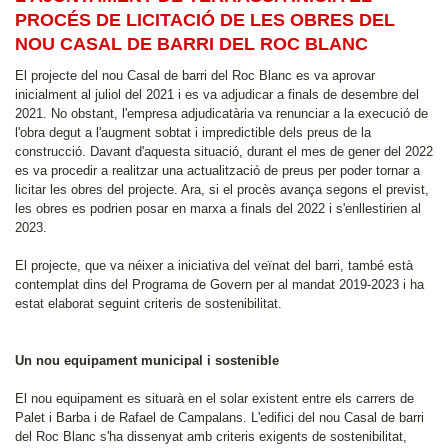
PROCÉS DE LICITACIÓ DE LES OBRES DEL
NOU CASAL DE BARRI DEL ROC BLANC
El projecte del nou Casal de barri del Roc Blanc es va aprovar
inicialment al juliol del 2021 i es va adjudicar a finals de desembre del
2021. No obstant, l'empresa adjudicatària va renunciar a la execució de
l'obra degut a l'augment sobtat i impredictible dels preus de la
construcció. Davant d'aquesta situació, durant el mes de gener del 2022
es va procedir a realitzar una actualització de preus per poder tornar a
licitar les obres del projecte. Ara, si el procès avança segons el previst,
les obres es podrien posar en marxa a finals del 2022 i s'enllestirien al
2023.
El projecte, que va néixer a iniciativa del veïnat del barri, també està
contemplat dins del Programa de Govern per al mandat 2019-2023 i ha
estat elaborat seguint criteris de sostenibilitat.
Un nou equipament municipal i sostenible
El nou equipament es situarà en el solar existent entre els carrers de
Palet i Barba i de Rafael de Campalans. L'edifici del nou Casal de barri
del Roc Blanc s'ha dissenyat amb criteris exigents de sostenibilitat,