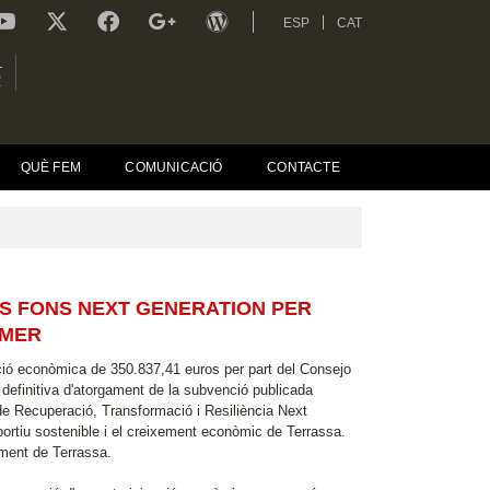
ESP
CAT
L
R
QUÈ FEM
COMUNICACIÓ
CONTACTE
LS FONS NEXT GENERATION PER
OMER
ció econòmica de 350.837,41 euros per part del Consejo
 definitiva d'atorgament de la subvenció publicada
de Recuperació, Transformació i Resiliència Next
portiu sostenible i el creixement econòmic de Terrassa.
tament de Terrassa.