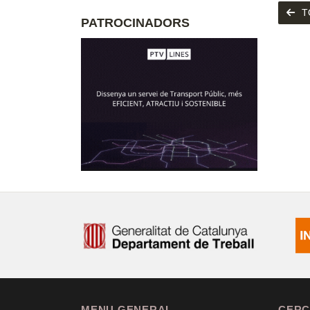
T
PATROCINADORS
MENU GENERAL
CERC