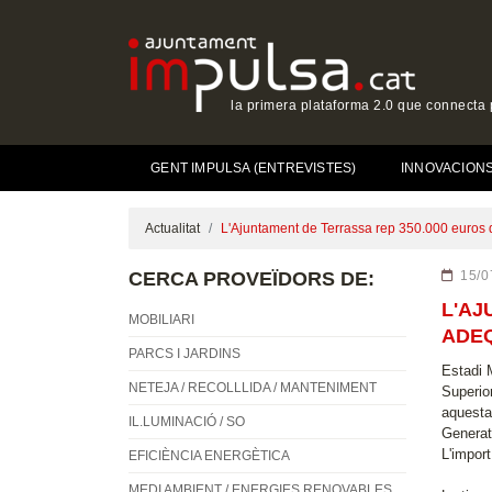
la primera plataforma 2.0 que connecta p
GENT IMPULSA (ENTREVISTES)
INNOVACIONS 
Actualitat
L'Ajuntament de Terrassa rep 350.000 euros 
CERCA PROVEÏDORS DE:
15/0
L'AJ
MOBILIARI
ADEQ
PARCS I JARDINS
Estadi 
NETEJA / RECOLLLIDA / MANTENIMENT
Superio
aquesta
IL.LUMINACIÓ / SO
Generat
L'import
EFICIÈNCIA ENERGÈTICA
MEDI AMBIENT / ENERGIES RENOVABLES