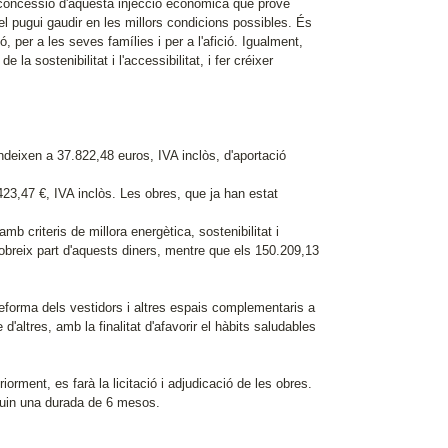
a concessió d'aquesta injecció econòmica que prové
el pugui gaudir en les millors condicions possibles. És
ó, per a les seves famílies i per a l'afició. Igualment,
la sostenibilitat i l'accessibilitat, i fer créixer
endeixen a 37.822,48 euros, IVA inclòs, d'aportació
423,47 €, IVA inclòs. Les obres, que ja han estat
b criteris de millora energètica, sostenibilitat i
obreix part d'aquests diners, mentre que els 150.209,13
 reforma dels vestidors i altres espais complementaris a
re d'altres, amb la finalitat d'afavorir el hàbits saludables
iorment, es farà la licitació i adjudicació de les obres.
nguin una durada de 6 mesos.