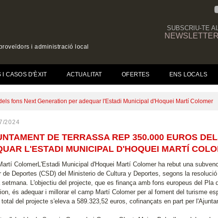
SUBSCRIU-TE A
NEWSLETTE
roveïdors i administració local
(CURRENT)
I CASOS D'ÈXIT
ACTUALITAT
OFERTES
ENS LOCALS
dels fons Next Generation per adequar l'Estadi Municipal d'Hoquei Martí Colomer
7/2024
UNTAMENT DE TERRASSA REP 350.000 EUROS DE
UAR L'ESTADI MUNICIPAL D'HOQUEI MARTÍ COL
Martí ColomerL'Estadi Municipal d'Hoquei Martí Colomer ha rebut una subven
r de Deportes (CSD) del Ministerio de Cultura y Deportes, segons la resolució
 setmana. L'objectiu del projecte, que es finança amb fons europeus del Pla 
ion, és adequar i millorar el camp Martí Colomer per al foment del turisme es
 total del projecte s'eleva a 589.323,52 euros, cofinançats en part per l'Ajun