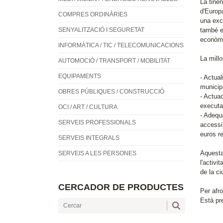
La tine
d'Europa
COMPRES ORDINÀRIES
una exce
SENYALITZACIÓ I SEGURETAT
també en
econòmi
INFORMÀTICA / TIC / TELECOMUNICACIONS
La millo
AUTOMOCIÓ / TRANSPORT / MOBILITAT
EQUIPAMENTS
- Actual
municip
OBRES PÚBLIQUES / CONSTRUCCIÓ
- Actua
executa
OCI / ART / CULTURA
- Adequa
SERVEIS PROFESSIONALS
accessi
euros r
SERVEIS INTEGRALS
Aquesta 
SERVEIS A LES PERSONES
l'activi
de la ci
CERCADOR DE PRODUCTES
Per afro
Està pr