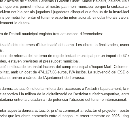
nta d'alcalde de Serveis Generals i Govern Obert, Maise Balcells, celebra «l
, i que ens permet millorar el nostre patrimoni municipal perquè la ciutadana 
l·lent notícia per als jugadors i jugadores d'hoquei que fan ús de la instal·laci
s permetrà fomentar el turisme esportiu internacional, vinculant-lo als valors de 
cament la ciutat».
ra de l'estadi municipal engloba tres actuacions diferenciades:
ització dels sistemes d'il·luminació del camp. Les obres, ja finalitzades, asc
al.
cions de reforma del sistema de reg de l'estadi municipal per un import de 47.
des, estaven previstes al pressupost municipal.
ció i millora de les instal·lacions del camp municipal d'hoquei Martí Colomer am
bilitat, amb un cost de 474.127,66 euros, IVA inclòs. La subvenció del CSD c
estants aniran a càrrec de l'Ajuntament de Terrassa.
darrera actuació inclou la millora dels accessos a l'estadi i l'aparcament, la
tat esportiva i la millora de la digitalització de l'activitat turístico-esportiva, ent
utadania entre la ciutadania i de potenciar l'atracció del turisme internacional.
ntar aquesta darrera actuació, ja s'ha començat a redactar el projecte i, poster
evist que les obres comencin entre el segon i el tercer trimestre de 2025 i ti