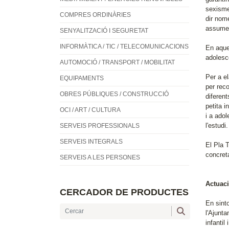
sexisme,
COMPRES ORDINÀRIES
dir nom
assumei
SENYALITZACIÓ I SEGURETAT
INFORMÀTICA / TIC / TELECOMUNICACIONS
En aques
adolesce
AUTOMOCIÓ / TRANSPORT / MOBILITAT
Per a el
EQUIPAMENTS
per rec
OBRES PÚBLIQUES / CONSTRUCCIÓ
diferent
petita i
OCI / ART / CULTURA
i a adol
l'estudi.
SERVEIS PROFESSIONALS
SERVEIS INTEGRALS
El Pla 
concreta
SERVEIS A LES PERSONES
Actuaci
CERCADOR DE PRODUCTES
En sinto
l'Ajunt
infantil