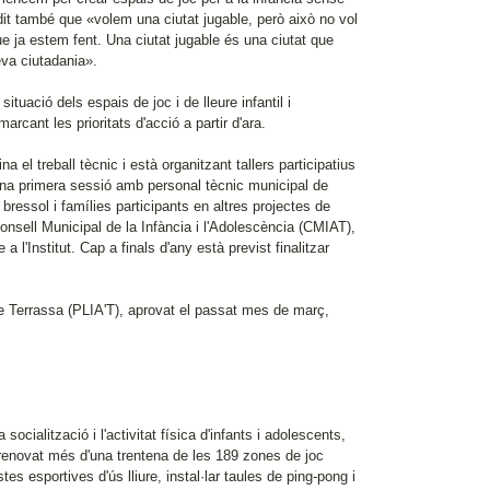
dit també que «volem una ciutat jugable, però això no vol
e ja estem fent. Una ciutat jugable és una ciutat que
eva ciutadania».
ituació dels espais de joc i de lleure infantil i
 marcant les prioritats d'acció a partir d'ara.
 el treball tècnic i està organitzant tallers participatius
 una primera sessió amb personal tècnic municipal de
ressol i famílies participants en altres projectes de
onsell Municipal de la Infància i l'Adolescència (CMIAT),
 l'Institut. Cap a finals d'any està previst finalitzar
de Terrassa (PLIA'T), aprovat el passat mes de març,
ocialització i l'activitat física d'infants i adolescents,
 renovat més d'una trentena de les 189 zones de joc
tes esportives d'ús lliure, instal·lar taules de ping-pong i