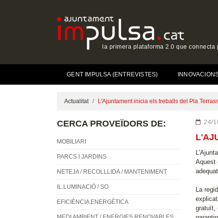
la primera plataforma 2.0 que connecta p
GENT IMPULSA (ENTREVISTES)
INNOVACIONS 
Actualitat
L'Ajuntament inicia els treballs del Pla Terra
CERCA PROVEÏDORS DE:
24/1
L'AJ
MOBILIARI
L'Ajunta
PARCS I JARDINS
Aquest 
adequats
NETEJA / RECOLLLIDA / MANTENIMENT
IL.LUMINACIÓ / SO
La regid
explicat
EFICIÈNCIA ENERGÈTICA
gratuït
MEDI AMBIENT / ENERGIES RENOVABLES
garantin