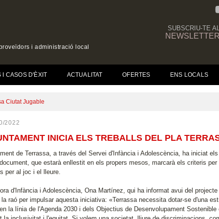
SUBSCRIU-TE A
NEWSLETTE
roveïdors i administració local
(CURRENT)
I CASOS D'ÈXIT
ACTUALITAT
OFERTES
ENS LOCALS
ssa Ciutat Jugable
0/2022
UNTAMENT INICIA ELS TREBALLS DEL PLA TERRA
ment de Terrassa, a través del Servei d'Infància i Adolescència, ha iniciat els
document, que estarà enllestit en els propers mesos, marcarà els criteris per 
 per al joc i el lleure.
ora d'Infància i Adolescència, Ona Martínez, qui ha informat avui del projecte
 la raó per impulsar aquesta iniciativa: «Terrassa necessita dotar-se d'una estrat
, en la línia de l'Agenda 2030 i dels Objectius de Desenvolupament Sostenible
t la inclusivitat i l'equitat. Si volem una societat lliure de discriminacions,