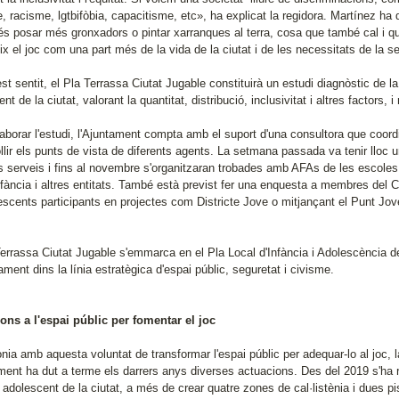
 racisme, lgtbifòbia, capacitisme, etc», ha explicat la regidora. Martínez ha 
és posar més gronxadors o pintar xarranques al terra, cosa que també cal i qu
x el joc com una part més de la vida de la ciutat i de les necessitats de la s
t sentit, el Pla Terrassa Ciutat Jugable constituirà un estudi diagnòstic de la s
nt de la ciutat, valorant la quantitat, distribució, inclusivitat i altres factors, i
aborar l'estudi, l'Ajuntament compta amb el suport d'una consultora que coordina
ollir els punts de vista de diferents agents. La setmana passada va tenir lloc
s serveis i fins al novembre s'organitzaran trobades amb AFAs de les escoles b
nfància i altres entitats. També està previst fer una enquesta a membres del C
escents participants en projectes com Districte Jove o mitjançant el Punt Jove a
Terrassa Ciutat Jugable s'emmarca en el Pla Local d'Infància i Adolescència 
ment dins la línia estratègica d'espai públic, seguretat i civisme.
ons a l'espai públic per fomentar el joc
nia amb aquesta voluntat de transformar l'espai públic per adequar-lo al joc, la s
ament ha dut a terme els darrers anys diverses actuacions. Des del 2019 s'ha
 i adolescent de la ciutat, a més de crear quatre zones de cal·listènia i dues pis