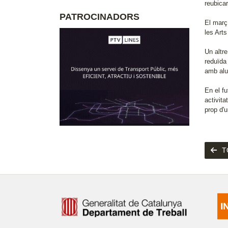
reubicar
PATROCINADORS
El març
les Arts
Un altr
reduïda 
amb alu
En el fu
activita
prop d'u
T