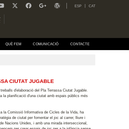
ESP
CAT
L
R
QUÈ FEM
COMUNICACIÓ
CONTACTE
SSA CIUTAT JUGABLE
 treballs d'elaboració del Pla Terrassa Ciutat Jugable.
a la planificació d'una ciutat amb espais públics més
 a la Comissió Informativa de Cicles de la Vida, ha
ègia de ciutat per fomentar el joc al carrer, lliure i
 de Nacions Unides, i amb una mirada interseccional,
 comencem per crear espais de joc per a la infància sense