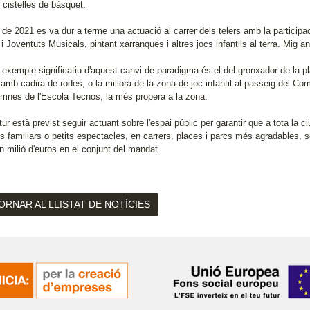
 cistelles de bàsquet.
 de 2021 es va dur a terme una actuació al carrer dels telers amb la participa
 i Joventuts Musicals, pintant xarranques i altres jocs infantils al terra. Mig
e exemple significatiu d'aquest canvi de paradigma és el del gronxador de la 
amb cadira de rodes, o la millora de la zona de joc infantil al passeig del Com
mnes de l'Escola Tecnos, la més propera a la zona.
tur està previst seguir actuant sobre l'espai públic per garantir que a tota la ci
ts familiars o petits espectacles, en carrers, places i parcs més agradables, s
n milió d'euros en el conjunt del mandat.
ORNAR AL LLISTAT DE NOTÍCIES