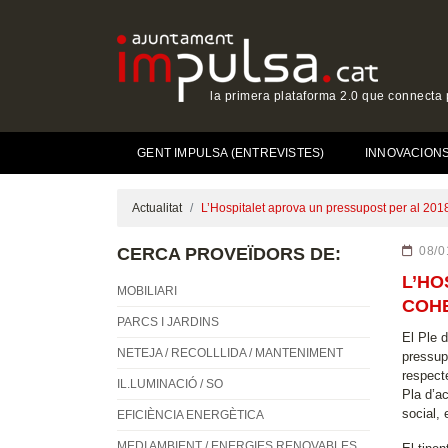
la primera plataforma 2.0 que connecta p
GENT IMPULSA (ENTREVISTES)
INNOVACIONS 
Actualitat
L’Hospitalet aprova un pressupost per al 2018 
CERCA PROVEÏDORS DE:
08/0
L’HO
MOBILIARI
COHE
PARCS I JARDINS
El Ple 
NETEJA / RECOLLLIDA / MANTENIMENT
pressup
respecte
IL.LUMINACIÓ / SO
Pla d’a
social, 
EFICIÈNCIA ENERGÈTICA
MEDI AMBIENT / ENERGIES RENOVABLES