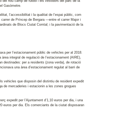
ó del nou camp de futbol i els vestidors del parc de la
 del Gasòmetre.
tat, l’accessibilitat i la qualitat de l’espai públic, com
el carrer de Príncep de Bergara —entre el carrer Major i
ardinats de Blocs Ciutat Comtal; i la pavimentació de la
axa per l’estacionament públic de vehicles per al 2018.
 àrea integral de regulació de l’estacionament (AIRE),
an destinades: per a residents (zona verda), de rotació
uncionava una àrea d’estacionament regulat al barri de
 vehicles que disposin del distintiu de resident expedit
ga de mercaderies i estacionin a les zones grogues
erç expedit per l’Ajuntament d’1,10 euros per dia, i una
,20 euros per dia. Els comerciants de la ciutat disposaran