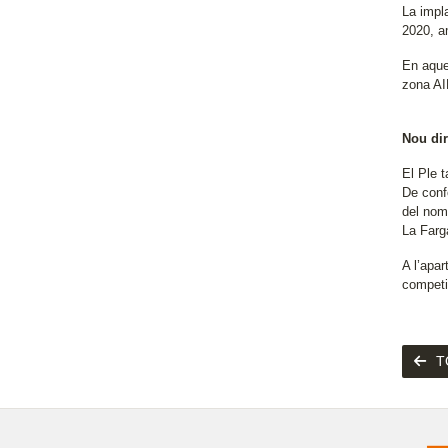
La impl
2020, am
En aque
zona AIR
Nou dir
El Ple 
De conf
del nomb
La Farg
A l’apar
competi
T