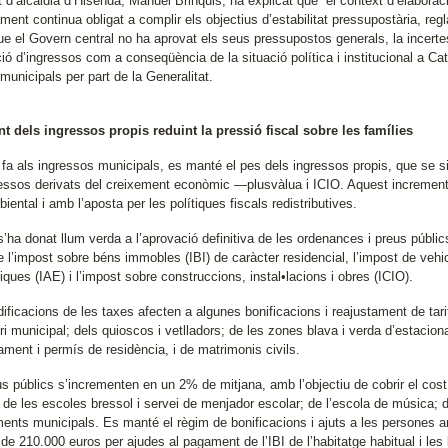
t d’alcaldia d’Hisenda, Manuel Brinquis, ha explicat que “el context d’elaborac
ment continua obligat a complir els objectius d’estabilitat pressupostària, regl
que el Govern central no ha aprovat els seus pressupostos generals, la incerte
ió d’ingressos com a conseqüència de la situació política i institucional a Cat
municipals per part de la Generalitat.
 dels ingressos propis reduint la pressió fiscal sobre les famílies
 fa als ingressos municipals, es manté el pes dels ingressos propis, que se si
ressos derivats del creixement econòmic —plusvàlua i ICIO. Aquest increment co
ental i amb l’aposta per les polítiques fiscals redistributives.
’ha donat llum verda a l’aprovació definitiva de les ordenances i preus públi
 l’impost sobre béns immobles (IBI) de caràcter residencial, l’impost de vehi
ues (IAE) i l’impost sobre construccions, instal•lacions i obres (ICIO).
ificacions de les taxes afecten a algunes bonificacions i reajustament de ta
i municipal; dels quioscos i vetlladors; de les zones blava i verda d’estacion
ament i permís de residència, i de matrimonis civils.
s públics s’incrementen en un 2% de mitjana, amb l’objectiu de cobrir el cost 
 de les escoles bressol i servei de menjador escolar; de l’escola de música; de
ents municipals. Es manté el règim de bonificacions i ajuts a les persones
 de 210.000 euros per ajudes al pagament de l’IBI de l’habitatge habitual i le