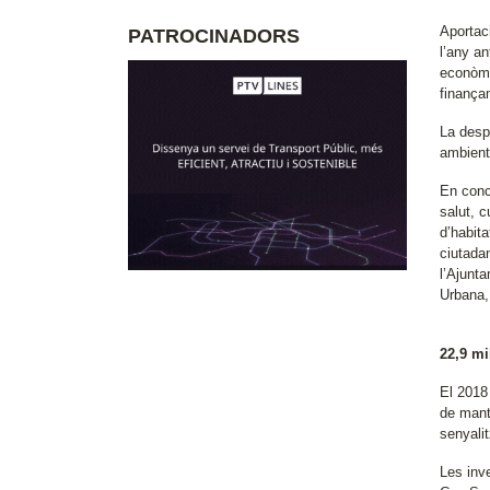
Aportaci
PATROCINADORS
l’any a
econòmic
finançam
La desp
ambienta
En conc
salut, 
d’habita
ciutada
l’Ajunt
Urbana,
22,9 mi
El 2018
de mante
senyalit
Les inv