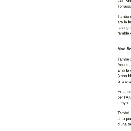
Can Serr
Torrass
També es
ara la i
l’avingu
rambla d
Modific
També s
Aquesta
amb la d
(zona b
Granvia
En apli
per l’A
senyali
També s’
altra pe
d’una ta