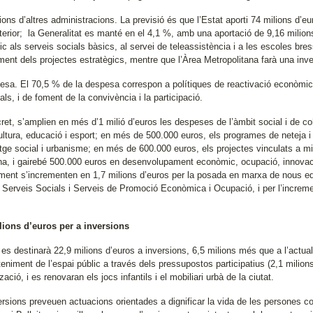
ons d’altres administracions. La previsió és que l’Estat aporti 74 milions d’e
nterior; la Generalitat es manté en el 4,1 %, amb una aportació de 9,16 milion
 als serveis socials bàsics, al servei de teleassistència i a les escoles bres
ent dels projectes estratègics, mentre que l’Àrea Metropolitana farà una inver
esa. El 70,5 % de la despesa correspon a polítiques de reactivació econòmica i
ls, i de foment de la convivència i la participació.
ret, s’amplien en més d’1 milió d’euros les despeses de l’àmbit social i de c
cultura, educació i esport; en més de 500.000 euros, els programes de neteja i
tge social i urbanisme; en més de 600.000 euros, els projectes vinculats a millo
na, i gairebé 500.000 euros en desenvolupament econòmic, ocupació, innovaci
ament s’incrementen en 1,7 milions d’euros per la posada en marxa de nous equ
 Serveis Socials i Serveis de Promoció Econòmica i Ocupació, i per l’increme
lions d’euros per a inversions
 es destinarà 22,9 milions d’euros a inversions, 6,5 milions més que a l’actu
niment de l’espai públic a través dels pressupostos participatius (2,1 milions 
zació, i es renovaran els jocs infantils i el mobiliari urbà de la ciutat.
ersions preveuen actuacions orientades a dignificar la vida de les persones c