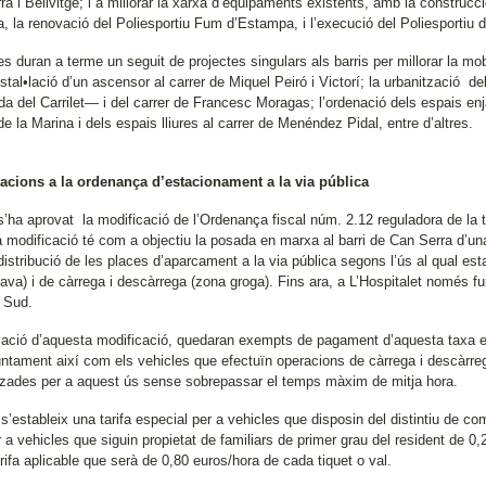
a i Bellvitge; i a millorar la xarxa d’equipaments existents, amb la construcci
a, la renovació del Poliesportiu Fum d’Estampa, i l’execució del Poliesportiu
 duran a terme un seguit de projectes singulars als barris per millorar la mobili
nstal•lació d’un ascensor al carrer de Miquel Peiró i Victorí; la urbanització d
da del Carrilet— i del carrer de Francesc Moragas; l’ordenació dels espais enj
e la Marina i dels espais lliures al carrer de Menéndez Pidal, entre d’altres.
acions a la ordenança d’estacionament a la via pública
’ha aprovat la modificació de l’Ordenança fiscal núm. 2.12 reguladora de la t
 modificació té com a objectiu la posada en marxa al barri de Can Serra d’una
istribució de les places d’aparcament a la via pública segons l’ús al qual est
lava) i de càrrega i descàrrega (zona groga). Fins ara, a L’Hospitalet només f
 Sud.
cació d’aquesta modificació, quedaran exempts de pagament d’aquesta taxa els
juntament així com els vehicles que efectuïn operacions de càrrega i descàrre
tzades per a aquest ús sense sobrepassar el temps màxim de mitja hora.
estableix una tarifa especial per a vehicles que disposin del distintiu de com
r a vehicles que siguin propietat de familiars de primer grau del resident de 0
rifa aplicable que serà de 0,80 euros/hora de cada tiquet o val.