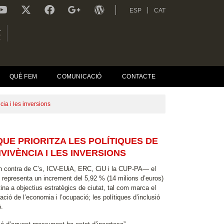
ESP
CAT
L
R
QUÈ FEM
COMUNICACIÓ
CONTACTE
cia i les inversions
QUE PRIORITZA LES POLÍTIQUES DE
VIVÈNCIA I LES INVERSIONS
 en contra de C’s, ICV-EUiA, ERC, CiU i la CUP-PA— el
e representa un increment del 5,92 % (14 milions d’euros)
ina a objectius estratègics de ciutat, tal com marca el
ó de l’economia i l’ocupació; les polítiques d’inclusió
ó.