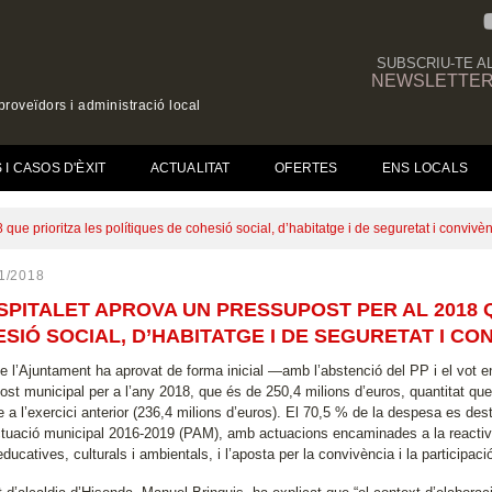
SUBSCRIU-TE A
NEWSLETTE
roveïdors i administració local
(CURRENT)
I CASOS D'ÈXIT
ACTUALITAT
OFERTES
ENS LOCALS
que prioritza les polítiques de cohesió social, d’habitatge i de seguretat i convivèn
1/2018
SPITALET APROVA UN PRESSUPOST PER AL 2018 
SIÓ SOCIAL, D’HABITATGE I DE SEGURETAT I CON
de l’Ajuntament ha aprovat de forma inicial —amb l’abstenció del PP i el vot
ost municipal per a l’any 2018, que és de 250,4 milions d’euros, quantitat qu
 a l’exercici anterior (236,4 milions d’euros). El 70,5 % de la despesa es dest
ctuació municipal 2016-2019 (PAM), amb actuacions encaminades a la reactivaci
educatives, culturals i ambientals, i l’aposta per la convivència i la participaci