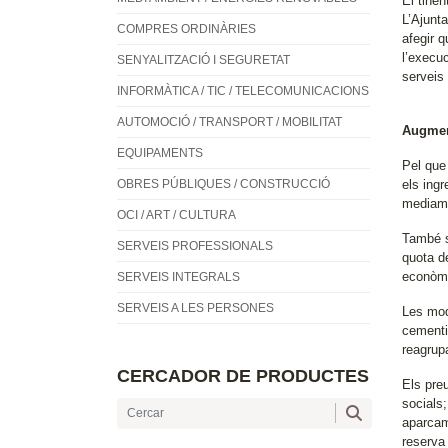
El tinen
L’Ajunta
COMPRES ORDINÀRIES
afegir 
l’execuc
SENYALITZACIÓ I SEGURETAT
serveis 
INFORMÀTICA / TIC / TELECOMUNICACIONS
AUTOMOCIÓ / TRANSPORT / MOBILITAT
Augment
EQUIPAMENTS
Pel que
OBRES PÚBLIQUES / CONSTRUCCIÓ
els ing
mediambi
OCI / ART / CULTURA
També s
SERVEIS PROFESSIONALS
quota de
econòmiq
SERVEIS INTEGRALS
SERVEIS A LES PERSONES
Les mod
cementir
reagrup
CERCADOR DE PRODUCTES
Els preu
socials;
aparcam
reserva