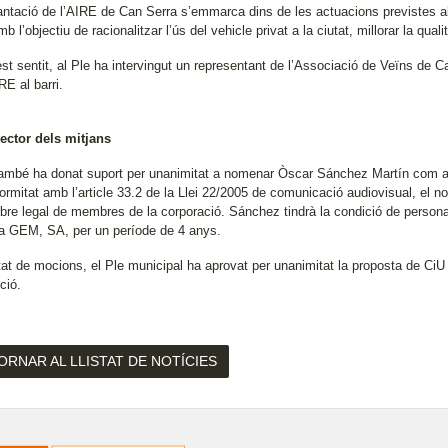
antació de l’AIRE de Can Serra s’emmarca dins de les actuacions previstes al 
b l’objectiu de racionalitzar l’ús del vehicle privat a la ciutat, millorar la qualit
st sentit, al Ple ha intervingut un representant de l’Associació de Veïns de C
E al barri.
ector dels mitjans
també ha donat suport per unanimitat a nomenar Òscar Sánchez Martín com a d
ormitat amb l’article 33.2 de la Llei 22/2005 de comunicació audiovisual, el 
re legal de membres de la corporació. Sánchez tindrà la condició de personal d’
a GEM, SA, per un període de 4 anys.
tat de mocions, el Ple municipal ha aprovat per unanimitat la proposta de CiU p
ció.
ORNAR AL LLISTAT DE NOTÍCIES