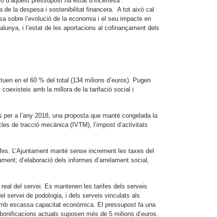
ió d’aquest pressupost ha estat d’incertesa”.
a de la despesa i sostenibilitat financera. A tot això cal
sa sobre l’evolució de la economia i el seu impacte en
alunya, i l’estat de les aportacions al cofinançament dels
tuen en el 60 % del total (134 milions d’euros). Pugen
existeix amb la millora de la tarifació social i
cs per a l’any 2018, una proposta que manté congelada la
cles de tracció mecànica (IVTM), l’impost d’activitats
rifes. L’Ajuntament manté sense increment les taxes del
ament; d’elaboració dels informes d’arrelament social,
real del servei. Es mantenen les tarifes dels serveis
l servei de podologia, i dels serveis vinculats als
 amb escassa capacitat econòmica. El pressupost fa una
s bonificacions actuals suposen més de 5 milions d’euros.