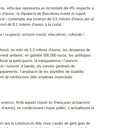
uros, xifra que representa un increment del 4% respecte a
s d’euros; la Diputació de Barcelona manté el suport
sol i contempla una inversió de 5,6 milions d’euros per al
sió de 8,1 milions d’euros a la ciutat.
 ocupació, inclusió social, educatives, culturals i
ohesió; en més de 2,3 milions d’euros, les despeses de
 medi ambient; en gairebé 500.000 euros, les polítiques
rar la participació, la transparència i l’atenció
ó i turisme. A banda, els serveis generals de
ipaments, l’ampliació de les plantilles de Guàrdia
nt de retribucions dels empleats municipals.
al exercici. Amb aquest import es finançaran actuacions
d’euros); es condicionarà l’espai públic; s’actualitzarà la
om ara la construcció dels nous casals de gent gran de