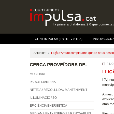
la primera plataforma 2.0 que connecta p
GENT IMPULSA (ENTREVISTES)
INNOVACIONS 
Actualitat
Lliçà d'Amunt compta amb quatre nous desfibr
CERCA PROVEÏDORS DE:
21/0
LLIÇ
MOBILIARI
L'Ajunta
PARCS I JARDINS
municipi
NETEJA / RECOLLLIDA / MANTENIMENT
A més, d
IL.LUMINACIÓ / SO
explica
amb man
EFICIÈNCIA ENERGÈTICA
MEDI AMBIENT / ENERGIES RENOVABLES
Fins ara