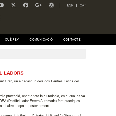
ESP
CAT
L
R
QUÈ FEM
COMUNICACIÓ
CONTACTE
IL·LADORS
 Gent Gran, un a cadascun dels dos Centres Cívics del
dio-protecció, obert a tota la ciutadania, en el qual es va
DEA (Desfibril·lador Extern Automàtic) fent pràctiques
ls i altres espais, posteriorment.
camp de futbol; i a l'interior del Pavelló d'Esports, el