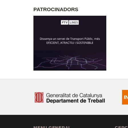
PATROCINADORS
MENU GENERAL
CERC