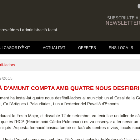
SUBSCRIU-TE A
NEWSLETTE
roveïdors i administració local
(CURRENT)
I CASOS D'ÈXIT
ACTUALITAT
OFERTES
ENS LOCALS
il·ladors
9/2015
À D'AMUNT COMPTA AMB QUATRE NOUS DESFIBR
ment ha instal·lat quatre nous desfibril·ladors al municipi: un al Casal de la
, Ca l'Artigues i Palaudàries, i un a l'exterior del Pavelló d'Esports.
urant la Festa Major, el dissabte 12 de setembre, va tenir lloc un taller de càr
r que és l'RCP (Reanimació Càrdio-Pulmonar) i es va ensenyar a fer servir un 
iquís. Aquesta formació bàsica també es farà als centres cívics, locals socia
, Lliçà d'Amunt comptava amb tres DEA: en el vehicle de Protecció Civil; en el 