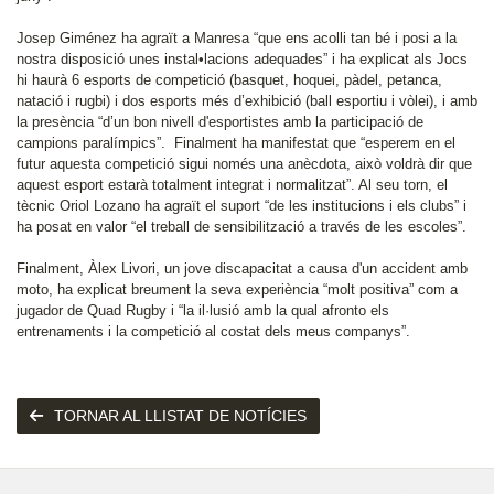
Josep Giménez ha agraït a Manresa “que ens acolli tan bé i posi a la
nostra disposició unes instal•lacions adequades” i ha explicat als Jocs
hi haurà 6 esports de competició (basquet, hoquei, pàdel, petanca,
natació i rugbi) i dos esports més d’exhibició (ball esportiu i vòlei), i amb
la presència “d’un bon nivell d'esportistes amb la participació de
campions paralímpics”. Finalment ha manifestat que “esperem en el
futur aquesta competició sigui només una anècdota, això voldrà dir que
aquest esport estarà totalment integrat i normalitzat”. Al seu torn, el
tècnic Oriol Lozano ha agraït el suport “de les institucions i els clubs” i
ha posat en valor “el treball de sensibilització a través de les escoles”.
Finalment, Àlex Livori, un jove discapacitat a causa d'un accident amb
moto, ha explicat breument la seva experiència “molt positiva” com a
jugador de Quad Rugby i “la il·lusió amb la qual afronto els
entrenaments i la competició al costat dels meus companys”.
TORNAR AL LLISTAT DE NOTÍCIES