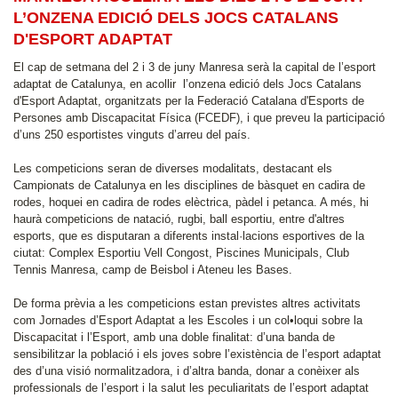
L’ONZENA EDICIÓ DELS JOCS CATALANS
D'ESPORT ADAPTAT
El cap de setmana del 2 i 3 de juny Manresa serà la capital de l’esport
adaptat de Catalunya, en acollir l’onzena edició dels Jocs Catalans
d'Esport Adaptat, organitzats per la Federació Catalana d'Esports de
Persones amb Discapacitat Física (FCEDF), i que preveu la participació
d’uns 250 esportistes vinguts d’arreu del país.
Les competicions seran de diverses modalitats, destacant els
Campionats de Catalunya en les disciplines de bàsquet en cadira de
rodes, hoquei en cadira de rodes elèctrica, pàdel i petanca. A més, hi
haurà competicions de natació, rugbi, ball esportiu, entre d'altres
esports, que es disputaran a diferents instal·lacions esportives de la
ciutat: Complex Esportiu Vell Congost, Piscines Municipals, Club
Tennis Manresa, camp de Beisbol i Ateneu les Bases.
De forma prèvia a les competicions estan previstes altres activitats
com Jornades d’Esport Adaptat a les Escoles i un col•loqui sobre la
Discapacitat i l’Esport, amb una doble finalitat: d’una banda de
sensibilitzar la població i els joves sobre l’existència de l’esport adaptat
des d’una visió normalitzadora, i d’altra banda, donar a conèixer als
professionals de l’esport i la salut les peculiaritats de l’esport adaptat