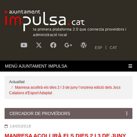
la primera plataforma 2.0 que connecta proveïdors i
administració local
ESP
CAT
MENÚ AJUNTAMENT IMPULSA
Actualitat
Manresa acollirà els dies 2 i 3 de juny l’onzena edició dels Jocs
Catalans d'Esport Adaptat
CERCADOR DE PROVEÏDORS
14/05/2018
MANRESA ACOLLIRÀ ELS DIES 2 I 3 DE JUNY