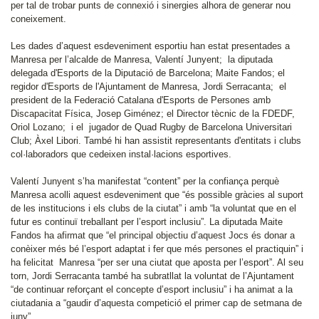
per tal de trobar punts de connexió i sinergies alhora de generar nou
coneixement.
Les dades d’aquest esdeveniment esportiu han estat presentades a
Manresa per l’alcalde de Manresa, Valentí Junyent; la diputada
delegada d'Esports de la Diputació de Barcelona; Maite Fandos; el
regidor d'Esports de l'Ajuntament de Manresa, Jordi Serracanta; el
president de la Federació Catalana d'Esports de Persones amb
Discapacitat Física, Josep Giménez; el Director tècnic de la FDEDF,
Oriol Lozano; i el jugador de Quad Rugby de Barcelona Universitari
Club; Àxel Libori. També hi han assistit representants d'entitats i clubs
col·laboradors que cedeixen instal·lacions esportives.
Valentí Junyent s’ha manifestat “content” per la confiança perquè
Manresa acolli aquest esdeveniment que “és possible gràcies al suport
de les institucions i els clubs de la ciutat” i amb “la voluntat que en el
futur es continuï treballant per l’esport inclusiu”. La diputada Maite
Fandos ha afirmat que “el principal objectiu d’aquest Jocs és donar a
conèixer més bé l’esport adaptat i fer que més persones el practiquin” i
ha felicitat Manresa “per ser una ciutat que aposta per l’esport”. Al seu
torn, Jordi Serracanta també ha subratllat la voluntat de l’Ajuntament
“de continuar reforçant el concepte d’esport inclusiu” i ha animat a la
ciutadania a “gaudir d’aquesta competició el primer cap de setmana de
juny”.