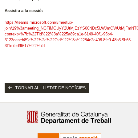
Assistiu a la sessió:
https://teams.microsoft.com/l/meetup-
join/19%3ameeting_NGFiMGUyY2UtMjEzYS00NDc5LWJmOWUtMjFmNTQ
context=%7b%22Tid%22%3a%225a89ca1e-6149-40f1-95b4-
3123ceacb89c%22%2c%22Oid%22%3a%2284e2c498-8fe9-48b3-9b65-
3f1d7ed9f617%22%7d
TORNAR AL LLISTAT DE NOTÍCIES