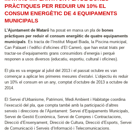
PRÀCTIQUES PER REDUIR UN 10% EL
CONSUM ENERGÈTIC DE 4 EQUIPAMENTS
MUNICIPALS
L’Ajuntament de Mataró
ha posat en marxa un pla de
bones
pràctiques per reduir el consum energètic de quatre equipaments
municipals
. Es tracta de l’Institut Miquel Biada, la Piscina municipal,
Can Palauet i l’edifici d’oficines d’El Carreró, que han estat triats per
tractar-se d’equipaments grans consumidors d’energia i perquè
responen a usos diversos (educatiu, esportiu, cultural i oficines).
El pla es va engegar al juliol del 2013 i el passat octubre es van
començar a aplicar les primeres mesures d’estalvi. L’objectiu és reduir
un 10% el consum en un any, comptat d’octubre de 2013 a octubre de
2014.
El Servei d’Urbanisme, Patrimoni, Medi Ambient i Habitatge coordina
l’execució del pla, que compta també amb la participació d’altres
serveis i direccions de l’Ajuntament: Servei d’Equipaments Municipals,
Servei de Gestió Econòmica, Servei de Compres i Contractacions,
Direcció d’Ensenyament, Direcció de Cultura, Direcció d’Esports, Servei
de Comunicació i Serveis d’Informació i Telecomunicacions.