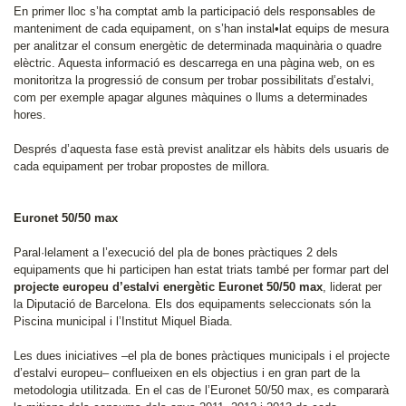
En primer lloc s’ha comptat amb la participació dels responsables de
manteniment de cada equipament, on s’han instal•lat equips de mesura
per analitzar el consum energètic de determinada maquinària o quadre
elèctric. Aquesta informació es descarrega en una pàgina web, on es
monitoritza la progressió de consum per trobar possibilitats d’estalvi,
com per exemple apagar algunes màquines o llums a determinades
hores.
Després d’aquesta fase està previst analitzar els hàbits dels usuaris de
cada equipament per trobar propostes de millora.
Euronet 50/50 max
Paral·lelament a l’execució del pla de bones pràctiques 2 dels
equipaments que hi participen han estat triats també per formar part del
projecte europeu d’estalvi energètic Euronet 50/50 max
, liderat per
la Diputació de Barcelona. Els dos equipaments seleccionats són la
Piscina municipal i l’Institut Miquel Biada.
Les dues iniciatives –el pla de bones pràctiques municipals i el projecte
d’estalvi europeu– conflueixen en els objectius i en gran part de la
metodologia utilitzada. En el cas de l’Euronet 50/50 max, es compararà