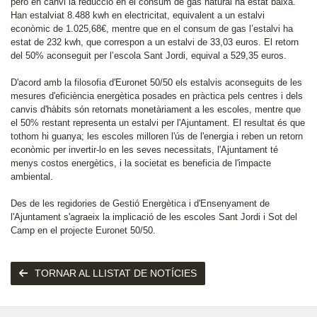
però en canvi la reducció en el consum de gas natural ha estat baixa.
Han estalviat 8.488 kwh en electricitat, equivalent a un estalvi
econòmic de 1.025,68€, mentre que en el consum de gas l’estalvi ha
estat de 232 kwh, que correspon a un estalvi de 33,03 euros. El retorn
del 50% aconseguit per l’escola Sant Jordi, equival a 529,35 euros.
D'acord amb la filosofia d'Euronet 50/50 els estalvis aconseguits de les
mesures d'eficiència energètica posades en pràctica pels centres i dels
canvis d'hàbits són retornats monetàriament a les escoles, mentre que
el 50% restant representa un estalvi per l'Ajuntament. El resultat és que
tothom hi guanya; les escoles milloren l'ús de l'energia i reben un retorn
econòmic per invertir-lo en les seves necessitats, l'Ajuntament té
menys costos energètics, i la societat es beneficia de l'impacte
ambiental.
Des de les regidories de Gestió Energètica i d'Ensenyament de
l'Ajuntament s'agraeix la implicació de les escoles Sant Jordi i Sot del
Camp en el projecte Euronet 50/50.
TORNAR AL LLISTAT DE NOTÍCIES