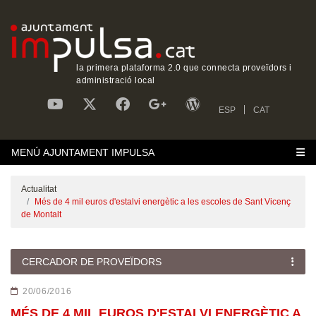
la primera plataforma 2.0 que connecta proveïdors i
administració local
ESP
CAT
MENÚ AJUNTAMENT IMPULSA
Actualitat
Més de 4 mil euros d'estalvi energètic a les escoles de Sant Vicenç
de Montalt
CERCADOR DE PROVEÏDORS
20/06/2016
MÉS DE 4 MIL EUROS D'ESTALVI ENERGÈTIC A