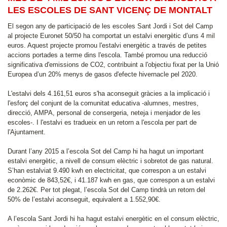
LES ESCOLES DE SANT VICENÇ DE MONTALT
El segon any de participació de les escoles Sant Jordi i Sot del Camp
al projecte Euronet 50/50 ha comportat un estalvi energètic d’uns 4 mil
euros. Aquest projecte promou l'estalvi energètic a través de petites
accions portades a terme dins l'escola. També promou una reducció
significativa d'emissions de CO2, contribuint a l'objectiu fixat per la Unió
Europea d’un 20% menys de gasos d'efecte hivernacle pel 2020.
L'estalvi dels 4.161,51 euros s'ha aconseguit gràcies a la implicació i
l'esforç del conjunt de la comunitat educativa -alumnes, mestres,
direcció, AMPA, personal de consergeria, neteja i menjador de les
escoles-. I l'estalvi es tradueix en un retorn a l'escola per part de
l'Ajuntament.
Durant l’any 2015 a l’escola Sot del Camp hi ha hagut un important
estalvi energètic, a nivell de consum elèctric i sobretot de gas natural.
S’han estalviat 9.490 kwh en electricitat, que correspon a un estalvi
econòmic de 843,52€, i 41.187 kwh en gas, que correspon a un estalvi
de 2.262€. Per tot plegat, l’escola Sot del Camp tindrà un retorn del
50% de l’estalvi aconseguit, equivalent a 1.552,90€.
A l’escola Sant Jordi hi ha hagut estalvi energètic en el consum elèctric,