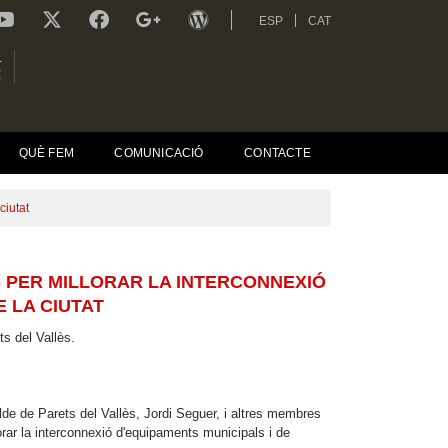
ESP
CAT
L
R
QUÈ FEM
COMUNICACIÓ
CONTACTE
ciutat
S PER MILLORAR LA INTERCONNEXIÓ
E LA CIUTAT
s del Vallès.
lde de Parets del Vallès, Jordi Seguer, i altres membres
lorar la interconnexió d'equipaments municipals i de