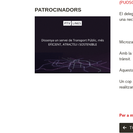
(PUOSC
PATROCINADORS
El dele
una nec
Microza
Amb la t
trànsit.
Aquesta
Un cop 
realitza
Per a 
T