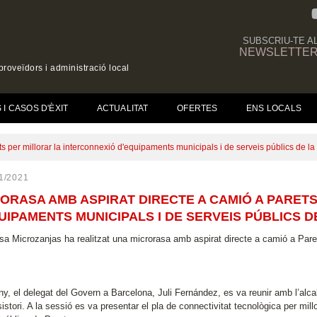
SUBSCRIU-TE A
NEWSLETTE
roveïdors i administració local
(CURRENT)
I CASOS D'ÈXIT
ACTUALITAT
OFERTES
ENS LOCALS
 per millorar la interconnexió d'equipaments municipals i de serveis públics de la 
1/2021
ORASA AMB ASPIRAT DIRECTE A CAMIÓ A PARET
UIPAMENTS MUNICIPALS I DE SERVEIS PÚBLICS D
sa Microzanjas ha realitzat una microrasa amb aspirat directe a camió a Paret
ny, el delegat del Govern a Barcelona, Juli Fernández, es va reunir amb l’alca
istori. A la sessió es va presentar el pla de connectivitat tecnològica per mil