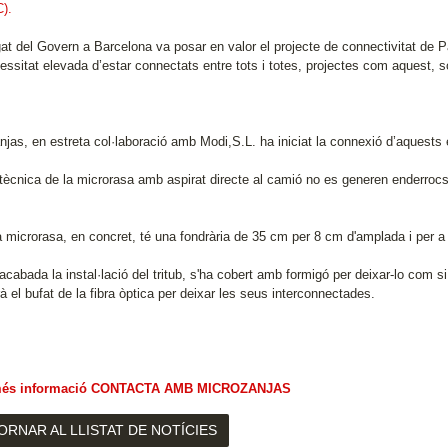
).
gat del Govern a Barcelona va posar en valor el projecte de connectivitat de 
essitat elevada d’estar connectats entre tots i totes, projectes com aquest, s
njas, en estreta col·laboració amb Modi,S.L. ha iniciat la connexió d’aquest
ècnica de la microrasa amb aspirat directe al camió no es generen enderrocs ni
 microrasa, en concret, té una fondrària de 35 cm per 8 cm d'amplada i per a 
acabada la instal·lació del tritub, s'ha cobert amb formigó per deixar-lo com 
rà el bufat de la fibra òptica per deixar les seus interconnectades.
més informació CONTACTA AMB MICROZANJAS
ORNAR AL LLISTAT DE NOTÍCIES