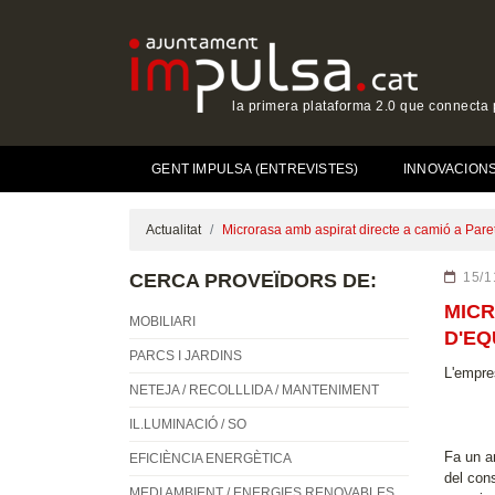
la primera plataforma 2.0 que connecta p
GENT IMPULSA (ENTREVISTES)
INNOVACIONS 
Actualitat
Microrasa amb aspirat directe a camió a Parets
CERCA PROVEÏDORS DE:
15/1
MICR
MOBILIARI
D'EQ
PARCS I JARDINS
L'empre
NETEJA / RECOLLLIDA / MANTENIMENT
IL.LUMINACIÓ / SO
Fa un a
EFICIÈNCIA ENERGÈTICA
del cons
MEDI AMBIENT / ENERGIES RENOVABLES