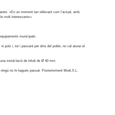
Parets: «En un moment tan rellevant com l’actual, amb
ón molt interessants».
s equipaments municipals.
 pols i, tot i passant per dins del poble, no cal aturar el
una instal·lació de tritub de Ø 40 mm.
si ningú no hi hagués passat. Posteriorment Modi,S.L.