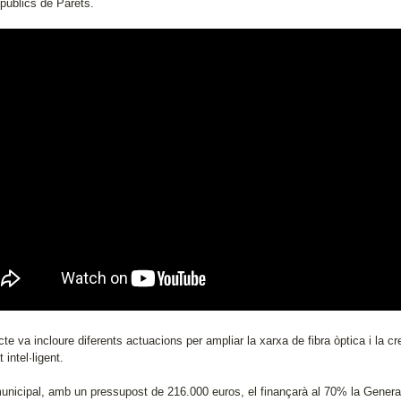
 públics de Parets.
cte va incloure diferents actuacions per ampliar la xarxa de fibra òptica i la 
 intel·ligent.
municipal, amb un pressupost de 216.000 euros, el finançarà al 70% la General