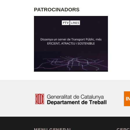
PATROCINADORS
MENU GENERAL
CERC