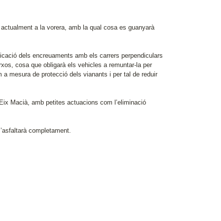
uat actualment a la vorera, amb la qual cosa es guanyarà
cificació dels encreuaments amb els carrers perpendiculars
xos, cosa que obligarà els vehicles a remuntar-la per
m a mesura de protecció dels vianants i per tal de reduir
l’Eix Macià, amb petites actuacions com l’eliminació
s’asfaltarà completament.