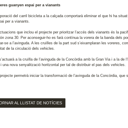
eres guanyen espai per a vianants
poració del carril bicicleta a la calçada comportarà eliminar el que hi ha sit
ai per a vianants.
ctuacions que inclou el projecte per prioritzar l’accés dels vianants és la pa
són zona 30. Per aconseguir-ho es farà contínua la vorera de la banda dels por
ar-se a l’avinguda. A les cruïlles de la part sud s’eixamplaran les voreres, co
itat de la circulació dels vehicles.
’actuarà a la cruïlla de l’avinguda de la Concòrdia amb la Gran Via i a la de 
s i una nova senyalització horitzontal per tal de distribuir el pas dels vehicles.
projecte permetrà iniciar la transformació de l’avinguda de la Concòrdia, que 
ORNAR AL LLISTAT DE NOTÍCIES