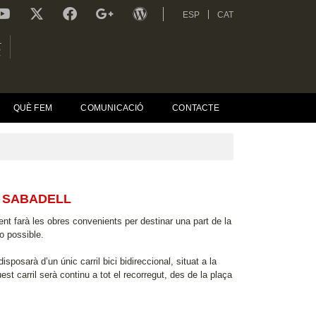
ESP
CAT
L
R
QUÈ FEM
COMUNICACIÓ
CONTACTE
E SABADELL
ent farà les obres convenients per destinar una part de la
ho possible.
isposarà d’un únic carril bici bidireccional, situat a la
est carril serà continu a tot el recorregut, des de la plaça