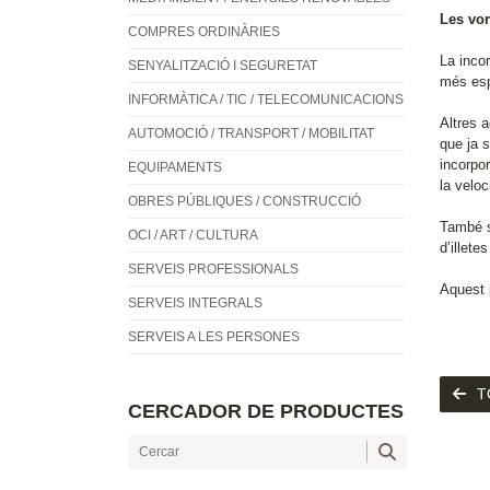
Les vor
COMPRES ORDINÀRIES
La incor
SENYALITZACIÓ I SEGURETAT
més esp
INFORMÀTICA / TIC / TELECOMUNICACIONS
Altres a
AUTOMOCIÓ / TRANSPORT / MOBILITAT
que ja 
incorpor
EQUIPAMENTS
la veloc
OBRES PÚBLIQUES / CONSTRUCCIÓ
També s
OCI / ART / CULTURA
d’illete
SERVEIS PROFESSIONALS
Aquest 
SERVEIS INTEGRALS
SERVEIS A LES PERSONES
T
CERCADOR DE PRODUCTES