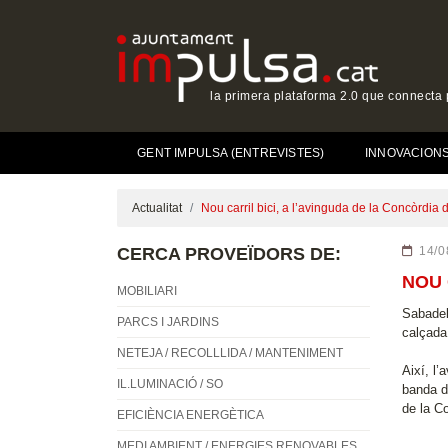
la primera plataforma 2.0 que connecta p
GENT IMPULSA (ENTREVISTES)
INNOVACIONS 
Actualitat
Nou carril bici, a l’avinguda de la Concòrdia
CERCA PROVEÏDORS DE:
14/0
NOU 
MOBILIARI
Sabadell
PARCS I JARDINS
calçada 
NETEJA / RECOLLLIDA / MANTENIMENT
Així, l’
IL.LUMINACIÓ / SO
banda dr
de la Co
EFICIÈNCIA ENERGÈTICA
MEDI AMBIENT / ENERGIES RENOVABLES