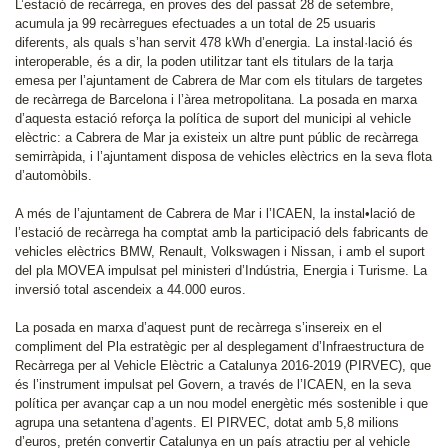
L’estació de recàrrega, en proves des del passat 28 de setembre,
acumula ja 99 recàrregues efectuades a un total de 25 usuaris
diferents, als quals s’han servit 478 kWh d’energia. La instal·lació és
interoperable, és a dir, la poden utilitzar tant els titulars de la tarja
emesa per l’ajuntament de Cabrera de Mar com els titulars de targetes
de recàrrega de Barcelona i l’àrea metropolitana. La posada en marxa
d’aquesta estació reforça la política de suport del municipi al vehicle
elèctric: a Cabrera de Mar ja existeix un altre punt públic de recàrrega
semirràpida, i l’ajuntament disposa de vehicles elèctrics en la seva flota
d’automòbils.
A més de l’ajuntament de Cabrera de Mar i l’ICAEN, la instal•lació de
l’estació de recàrrega ha comptat amb la participació dels fabricants de
vehicles elèctrics BMW, Renault, Volkswagen i Nissan, i amb el suport
del pla MOVEA impulsat pel ministeri d’Indústria, Energia i Turisme. La
inversió total ascendeix a 44.000 euros.
La posada en marxa d’aquest punt de recàrrega s’insereix en el
compliment del Pla estratègic per al desplegament d’Infraestructura de
Recàrrega per al Vehicle Elèctric a Catalunya 2016-2019 (PIRVEC), que
és l’instrument impulsat pel Govern, a través de l’ICAEN, en la seva
política per avançar cap a un nou model energètic més sostenible i que
agrupa una setantena d’agents. El PIRVEC, dotat amb 5,8 milions
d’euros, pretén convertir Catalunya en un país atractiu per al vehicle