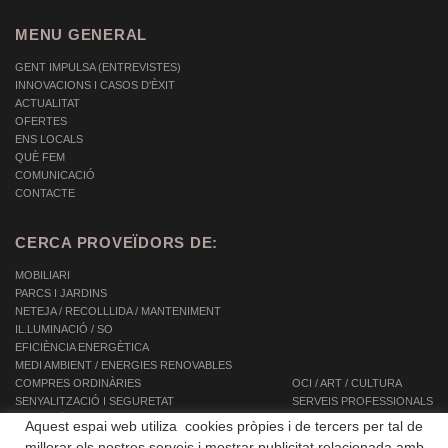
MENU GENERAL
GENT IMPULSA (ENTREVISTES)
INNOVACIONS I CASOS D'ÈXIT
ACTUALITAT
OFERTES
ENS LOCALS
QUÈ FEM
COMUNICACIÓ
CONTACTE
CERCA PROVEÏDORS DE:
MOBILIARI
PARCS I JARDINS
NETEJA / RECOLLLIDA / MANTENIMENT
IL.LUMINACIÓ / SO
EFICIÈNCIA ENERGÈTICA
MEDI AMBIENT / ENERGIES RENOVABLES
COMPRES ORDINÀRIES
OCI / ART / CULTURA
SENYALITZACIÓ I SEGURETAT
SERVEIS PROFESSIONALS
INFORMÀTICA / TIC / TELECOMUNICACIONS
SERVEIS INTEGRALS
Aquest espai web utiliza cookies pròpies i de tercers per tal de
AUTOMOCIÓ / TRANSPORT / MOBILITAT
SERVEIS A LES PERSONES
millorar els nostres serveis i mostrar publicitat relacionada amb