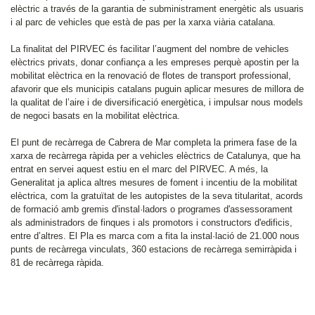
elèctric a través de la garantia de subministrament energètic als usuaris
i al parc de vehicles que està de pas per la xarxa viària catalana.
La finalitat del PIRVEC és facilitar l’augment del nombre de vehicles
elèctrics privats, donar confiança a les empreses perquè apostin per la
mobilitat elèctrica en la renovació de flotes de transport professional,
afavorir que els municipis catalans puguin aplicar mesures de millora de
la qualitat de l’aire i de diversificació energètica, i impulsar nous models
de negoci basats en la mobilitat elèctrica.
El punt de recàrrega de Cabrera de Mar completa la primera fase de la
xarxa de recàrrega ràpida per a vehicles elèctrics de Catalunya, que ha
entrat en servei aquest estiu en el marc del PIRVEC. A més, la
Generalitat ja aplica altres mesures de foment i incentiu de la mobilitat
elèctrica, com la gratuïtat de les autopistes de la seva titularitat, acords
de formació amb gremis d'instal·ladors o programes d'assessorament
als administradors de finques i als promotors i constructors d'edificis,
entre d’altres. El Pla es marca com a fita la instal·lació de 21.000 nous
punts de recàrrega vinculats, 360 estacions de recàrrega semirràpida i
81 de recàrrega ràpida.