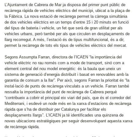
L’Ajuntament de Cabrera de Mar ja disposa del primer punt públic de
recàrrega ràpida de vehicles elèctrics del municipi, ubicat a la plaça de
la Fàbrica. La nova estació de recàrrega permet la càrrega simultània
de dos vehicles elèctrics en un temps d’entre 15 i 20 minuts en funció
del tipus de bateria i vehicle, un fet que serà de gran utilitat per als
vehicles urbans, però també per als que circulen en desplaçaments de
llarg recorregut. A més, l’estació és de tipus multifuncional, és a dir,
permet la recàrrega de tots els tipus de vehicles elèctrics del mercat.
Segons Assumpta Farran, directora de l’ICAEN “la importància del
vehicle elèctric no rau només com a mode de transport, sinó com a
element central del nou model energètic: és la baula que uneix un
sistema de generació d’energia distribuït i basat en renovables amb la
garantia de consum a la llar”. Per això, segons Farran la prioritat és “la
instal·lació de punts de recàrrega vinculats a un vehicle. Farran també
ressalta la importància del punt de recàrrega de Cabrera perquè
“contribueix a cobrir el principal eix viari del país, que és el corredor del
Mediterrani, i esdevé un node més en la xarxa d’estacions de recàrrega
ràpida que s’ha de distribuir per Catalunya per facilitar els
desplaçaments llargs”. L’ICAEN ja té identificades una quinzena de
noves ubicacions estratègiques per seguir desenvolupant aquesta xarxa
de recàrrega ràpida.