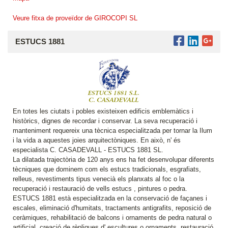
Veure fitxa de proveïdor de GIROCOPI SL
ESTUCS 1881
En totes les ciutats i pobles existeixen edificis emblemàtics i
històrics, dignes de recordar i conservar. La seva recuperació i
manteniment requereix una tècnica especialitzada per tornar la Ilum
i la vida a aquestes joies arquitectòniques. En això, n' és
especialista C. CASADEVALL - ESTUCS 1881 SL.
La dilatada trajectòria de 120 anys ens ha fet desenvolupar diferents
tècniques que dominem com els estucs tradicionals, esgrafiats,
relleus, revestiments tipus venecià els planxats al foc o la
recuperació i restauració de vells estucs , pintures o pedra.
ESTUCS 1881 està especialitzada en la conservació de façanes i
escales, eliminació d'humitats, tractaments antigrafits, reposició de
ceràmiques, rehabilitació de balcons i ornaments de pedra natural o
artificial, creació de rèpliques d' escultures o ornaments, restauració