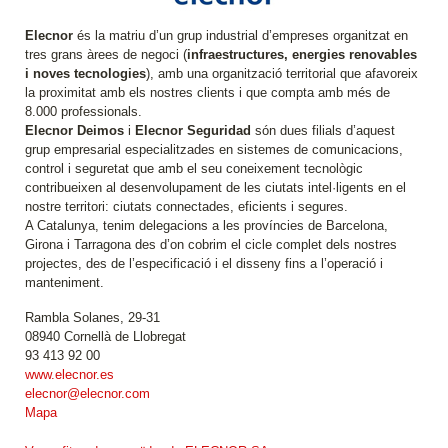
Elecnor
és la matriu d’un grup industrial d’empreses organitzat en
tres grans àrees de negoci (
infraestructures, energies renovables
i noves tecnologies
), amb una organització territorial que afavoreix
la proximitat amb els nostres clients i que compta amb més de
8.000 professionals.
Elecnor Deimos
i
Elecnor Seguridad
són dues filials d’aquest
grup empresarial especialitzades en sistemes de comunicacions,
control i seguretat que amb el seu coneixement tecnològic
contribueixen al desenvolupament de les ciutats intel·ligents en el
nostre territori: ciutats connectades, eficients i segures.
A Catalunya, tenim delegacions a les províncies de Barcelona,
Girona i Tarragona des d’on cobrim el cicle complet dels nostres
projectes, des de l’especificació i el disseny fins a l’operació i
manteniment.
Rambla Solanes, 29-31
08940 Cornellà de Llobregat
93 413 92 00
www.elecnor.es
elecnor@elecnor.com
Mapa