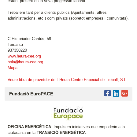
estant present en la seva progressió laboral.
Treballem tant per a clients públics (Ajuntaments, altres
administracions, etc.) com privats (sobretot empreses i comunitats).
C.Historiador Cardús, 59
Terrassa
937350220
www.heura-cee.org
hola@heura-cee.org
Mapa
Veure fitxa de proveïdor de L'Heura Centre Especial de Treball, S.L.
Fundació EuroPACE
OFICINA ENERGÈTICA
. Impulsem iniciatives que empoderin a la
ciutadania en la
TRANSICIÓ ENERGÈTICA
.