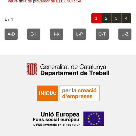
Veure fitxa de proveïdor de ELECNOR SA
1
2
3
4
1 / 4
A-D
E-H
I-K
L-P
Q-T
U-Z