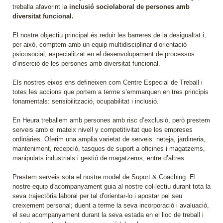
treballa afavorint la
inclusió sociolaboral de persones amb
diversitat funcional.
El nostre objectiu principal és reduir les barreres de la desigualtat i,
per això, comptem amb un equip multidisciplinar d’orientació
psicosocial, especialitzat en el desenvolupament de processos
d’inserció de les persones amb diversitat funcional.
Els nostres eixos ens defineixen com Centre Especial de Treball i
totes les accions que portem a terme s’emmarquen en tres principis
fonamentals: sensibilització, ocupabilitat i inclusió.
En Heura treballem amb persones amb risc d’exclusió, però prestem
serveis amb el mateix nivell y competitivitat que les empreses
ordinàries. Oferim una amplia varietat de serveis: neteja, jardineria,
manteniment, recepció, tasques de suport a oficines i magatzems,
manipulats industrials i gestió de magatzems, entre d’altres.
Prestem serveis sota el nostre model de Suport & Coaching. El
nostre equip d'acompanyament guia al nostre col·lectiu durant tota la
seva trajectòria laboral per tal d'orientar-lo i apostar pel seu
creixement personal; duent a terme la seva incorporació i avaluació,
el seu acompanyament durant la seva estada en el lloc de treball i