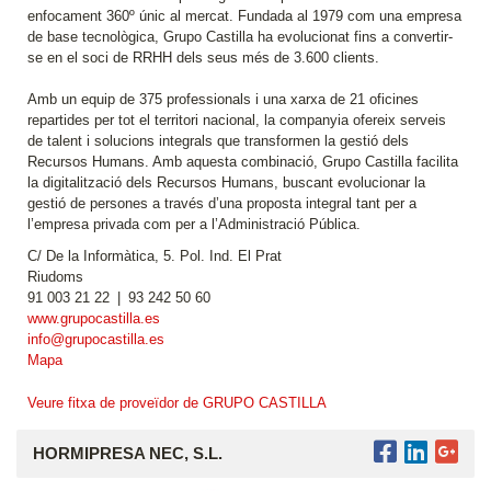
enfocament 360º únic al mercat. Fundada al 1979 com una empresa
de base tecnològica, Grupo Castilla ha evolucionat fins a convertir-
se en el soci de RRHH dels seus més de 3.600 clients.
Amb un equip de 375 professionals i una xarxa de 21 oficines
repartides per tot el territori nacional, la companyia ofereix serveis
de talent i solucions integrals que transformen la gestió dels
Recursos Humans. Amb aquesta combinació, Grupo Castilla facilita
la digitalització dels Recursos Humans, buscant evolucionar la
gestió de persones a través d’una proposta integral tant per a
l’empresa privada com per a l’Administració Pública.
C/ De la Informàtica, 5. Pol. Ind. El Prat
Riudoms
91 003 21 22 | 93 242 50 60
www.grupocastilla.es
info@grupocastilla.es
Mapa
Veure fitxa de proveïdor de GRUPO CASTILLA
HORMIPRESA NEC, S.L.