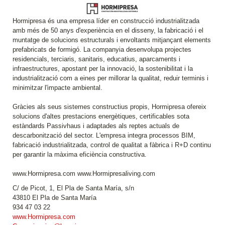
Hormipresa és una empresa líder en construcció industrialitzada
amb més de 50 anys d'experiència en el disseny, la fabricació i el
muntatge de solucions estructurals i envoltants mitjançant elements
prefabricats de formigó. La companyia desenvolupa projectes
residencials, terciaris, sanitaris, educatius, aparcaments i
infraestructures, apostant per la innovació, la sostenibilitat i la
industrialització com a eines per millorar la qualitat, reduir terminis i
minimitzar l'impacte ambiental.
Gràcies als seus sistemes constructius propis, Hormipresa ofereix
solucions d'altes prestacions energètiques, certificables sota
estàndards Passivhaus i adaptades als reptes actuals de
descarbonització del sector. L'empresa integra processos BIM,
fabricació industrialitzada, control de qualitat a fàbrica i R+D continu
per garantir la màxima eficiència constructiva.
www.Hormipresa.com www.Hormipresaliving.com
C/ de Picot, 1, El Pla de Santa María, s/n
43810 El Pla de Santa María
934 47 03 22
www.Hormipresa.com