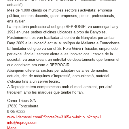
actuació).
Més de 4.000 clients de múltiples sectors i activitats: empresa
pública, centres docents, grans empreses, pimes, professionals,
ens avalen.
La trajectòria professional del grup REPROGIR, va començar l’any
1991 en unes petites oficines ubicades a prop de Banyoles.
Posteriorment es van traslladar al centre de Banyoles per arribar
l’any 2009 a la ubicació actual al polígon de Melianta a Fontcoberta.
El fundador del grup va ser el Sr. Pere Grivé i Teixidor, emprenedor
per excel·lència i sempre alerta a les innovacions i canvis de la
societat, va anar creant un entrellat de departaments que formen el
que coneixem ara com a REPROGIR.
Abarquem diferents sectors per adaptar-nos a les demandes
actuals, des de màquines d’impressió, comunicació, material
d’oficina fins a un servei tècnic.
A Reprogir estem compromesos amb el medi ambient, per això
treballem amb les marques que també ho fan.
Carrer Triops S/N
17830 Fontcoberta
972570333
www.liderpapel.com/PStores?s=3105&o=inicio_b2c&p=1
info@reprogir.com
Mapa