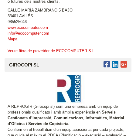
o futures dels nostres clients.
CALLE MARÍA ZAMBRANO,5 BAJO
33401 AVILÉS
985525046
www.ecocomputer.com
info@ecocomputer.com
Mapa
Veure fitxa de proveïdor de ECOCOMPUTER S.L.
GIROCOPI SL
A REPROGIR (Girocopi sl) som una empresa amb un equip de
professionals qualificats i amb àmplia experiència en
Serveis
Gestionats d’impressió, Comunicacions, Informàtica, Material
d’Oficina i Servies de Copisteria.
Confiem en el treball diari d’un equip apassionat per cada projecte,
que cuida al màxim el PDCA (Planificació – execució – avaluació –