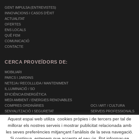
GENT IMPULSA (ENTREVISTES)
INNOVACIONS I CASOS D'ÈXIT
ACTUALITAT
OFERTES
ENS LOCALS
QUÈ FEM
COMUNICACIÓ
CONTACTE
CERCA PROVEÏDORS DE:
MOBILIARI
PARCS I JARDINS
NETEJA / RECOLLLIDA / MANTENIMENT
IL.LUMINACIÓ / SO
EFICIÈNCIA ENERGÈTICA
MEDI AMBIENT / ENERGIES RENOVABLES
COMPRES ORDINÀRIES
OCI / ART / CULTURA
SENYALITZACIÓ I SEGURETAT
SERVEIS PROFESSIONALS
INFORMÀTICA / TIC / TELECOMUNICACIONS
SERVEIS INTEGRALS
Aquest espai web utiliza cookies pròpies i de tercers per tal de
AUTOMOCIÓ / TRANSPORT / MOBILITAT
SERVEIS A LES PERSONES
millorar els nostres serveis i mostrar publicitat relacionada amb
EQUIPAMENTS
les seves preferències mitjançant l'anàlisis de la seva navegació.
OBRES PÚBLIQUES / CONSTRUCCIÓ
Si continua, entenem que accepta el seu ús. Pot informar-se