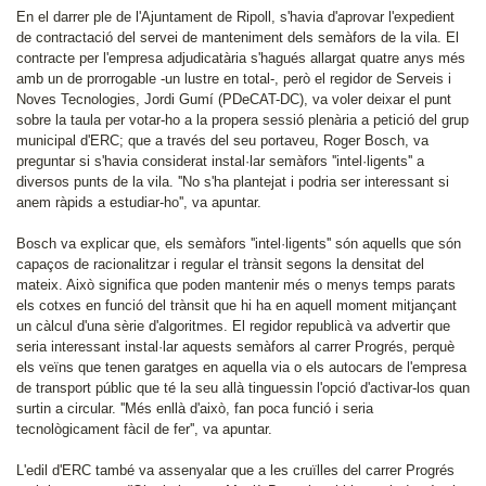
En el darrer ple de l'Ajuntament de Ripoll, s'havia d'aprovar l'expedient
de contractació del servei de manteniment dels semàfors de la vila. El
contracte per l'empresa adjudicatària s'hagués allargat quatre anys més
amb un de prorrogable -un lustre en total-, però el regidor de Serveis i
Noves Tecnologies, Jordi Gumí (PDeCAT-DC), va voler deixar el punt
sobre la taula per votar-ho a la propera sessió plenària a petició del grup
municipal d'ERC; que a través del seu portaveu, Roger Bosch, va
preguntar si s'havia considerat instal·lar semàfors ''intel·ligents'' a
diversos punts de la vila. ''No s'ha plantejat i podria ser interessant si
anem ràpids a estudiar-ho'', va apuntar.
Bosch va explicar que, els semàfors ''intel·ligents'' són aquells que són
capaços de racionalitzar i regular el trànsit segons la densitat del
mateix. Això significa que poden mantenir més o menys temps parats
els cotxes en funció del trànsit que hi ha en aquell moment mitjançant
un càlcul d'una sèrie d'algoritmes. El regidor republicà va advertir que
seria interessant instal·lar aquests semàfors al carrer Progrés, perquè
els veïns que tenen garatges en aquella via o els autocars de l'empresa
de transport públic que té la seu allà tinguessin l'opció d'activar-los quan
surtin a circular. ''Més enllà d'això, fan poca funció i seria
tecnològicament fàcil de fer'', va apuntar.
L'edil d'ERC també va assenyalar que a les cruïlles del carrer Progrés