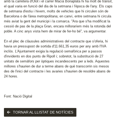
amb la carretera d'Olot i el carrer Macià Bonaplata hi ha molt de trànsit,
el qual varia en funció del dia de la setmana i l'època de l'any. Els caps
de setmana d'estiu i hivern, molts de vehicles que hi circulen són de
Barcelona o de l'àrea metropolitana; en canvi, entre setmana hi circula
més aviat la gent del municipi i la comarca. ''Ara que s'ha modificat la
cessió de pas de la plaça Gran, encara milloraríem més la rotonda del
poble. A cinc anys vista hem de mirar de fer-ho bé'', va argumentar.
En el plec de clàusules administratives del contracte que s'oferia, hi
havia un pressupost de sortida d'11.661,35 euros per any amb l'IVA
inclòs. L'Ajuntament exigia la regulació semafòrica per a passos
d'invidents en dos punts de Ripoll i; sobretot, la substitució de 27
unitats de semàfors per òptiques incandescents per a leds. Aquestes
millores s'haurien de dur a terme abans de què transcorrin sis mesos
des de l'inici del contracte i les avaries s'haurien de resoldre abans de
24 hores.
Font: Nació Digital
TORNAR AL LLISTAT DE NOTÍCIES