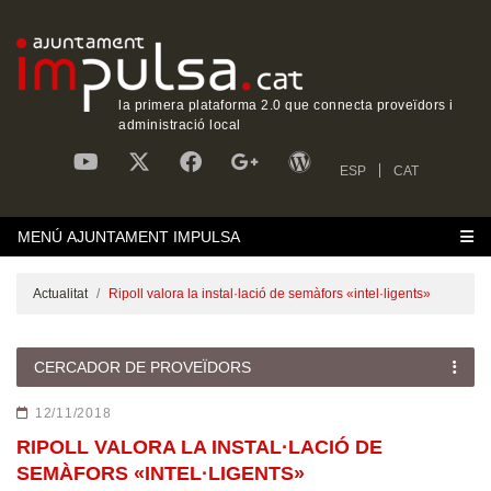
la primera plataforma 2.0 que connecta proveïdors i
administració local
ESP
CAT
MENÚ AJUNTAMENT IMPULSA
Actualitat
Ripoll valora la instal·lació de semàfors «intel·ligents»
CERCADOR DE PROVEÏDORS
12/11/2018
RIPOLL VALORA LA INSTAL·LACIÓ DE
SEMÀFORS «INTEL·LIGENTS»