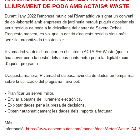
LLIURAMENT DE PODA AMB ACTAIS® WASTE
Durant l'any 2022 l'empresa municipal Rivamadrid va signar un conveni
de col·laboració amb empreses de jardineria perquè puguin dipositar els
seus residus de poda a la deixalleria del carrer de Severo Ochoa.
D'aquesta manera, es vol que la gestió d'aquests residus sigui més
senzilla, organitzada i sostenible.
Rivamadrid va decidir confiar en el sistema ACTAIS® Waste (que ja
feia servir per a la gestió dels seus punts nets) per a la digitalització
d'aquest programa.
D'aquesta manera, Rivamadrid disposa avui dia de dades en temps real
sobre la utilització del programa i així pot:
• Planificar un servei millor.
• Enviar albarans de lliurament electrònics.
• Explotar dades per a la presa de decisions.
• Obtenir automàticament les dades dels imports a facturar.
Més
informació:
https://www.ecocomputer.com/images/docs/ActaisWaste_A4_