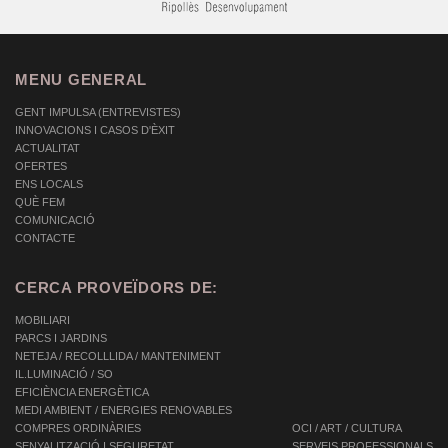
MENU GENERAL
GENT IMPULSA (ENTREVISTES)
INNOVACIONS I CASOS D'ÈXIT
ACTUALITAT
OFERTES
ENS LOCALS
QUÈ FEM
COMUNICACIÓ
CONTACTE
CERCA PROVEÏDORS DE:
MOBILIARI
PARCS I JARDINS
NETEJA / RECOLLLIDA / MANTENIMENT
IL.LUMINACIÓ / SO
EFICIÈNCIA ENERGÈTICA
MEDI AMBIENT / ENERGIES RENOVABLES
COMPRES ORDINÀRIES
OCI / ART / CULTURA
SENYALITZACIÓ I SEGURETAT
SERVEIS PROFESSIONALS