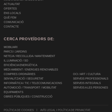
ACTUALITAT
OFERTES
ENS LOCALS
QUÈ FEM
COMUNICACIÓ
CONTACTE
CERCA PROVEÏDORS DE:
MOBILIARI
PARCS I JARDINS
NETEJA / RECOLLLIDA / MANTENIMENT
IL.LUMINACIÓ / SO
EFICIÈNCIA ENERGÈTICA
MEDI AMBIENT / ENERGIES RENOVABLES
COMPRES ORDINÀRIES
OCI / ART / CULTURA
SENYALITZACIÓ I SEGURETAT
SERVEIS PROFESSIONALS
INFORMÀTICA / TIC / TELECOMUNICACIONS
SERVEIS INTEGRALS
AUTOMOCIÓ / TRANSPORT / MOBILITAT
SERVEIS A LES PERSONES
EQUIPAMENTS
OBRES PÚBLIQUES / CONSTRUCCIÓ
POLÍTICA DE COOKIES
AVÍS LEGAL I POLÍTICA DE PRIVACITAT