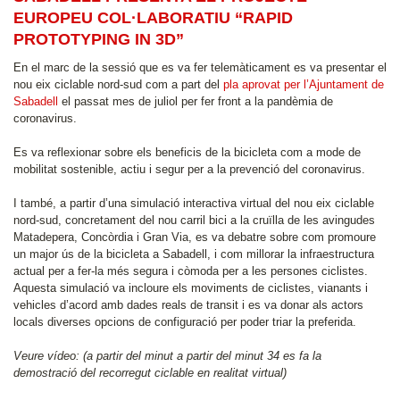
EUROPEU COL·LABORATIU “RAPID
PROTOTYPING IN 3D”
En el marc de la sessió que es va fer telemàticament es va presentar el
nou eix ciclable nord-sud com a part del
pla aprovat per l’Ajuntament de
Sabadell
el passat mes de juliol per fer front a la pandèmia de
coronavirus.
Es va reflexionar sobre els beneficis de la bicicleta com a mode de
mobilitat sostenible, actiu i segur per a la prevenció del coronavirus.
I també, a partir d’una simulació interactiva virtual del nou eix ciclable
nord-sud, concretament del nou carril bici a la cruïlla de les avingudes
Matadepera, Concòrdia i Gran Via, es va debatre sobre com promoure
un major ús de la bicicleta a Sabadell, i com millorar la infraestructura
actual per a fer-la més segura i còmoda per a les persones ciclistes.
Aquesta simulació va incloure els moviments de ciclistes, vianants i
vehicles d’acord amb dades reals de transit i es va donar als actors
locals diverses opcions de configuració per poder triar la preferida.
Veure vídeo: (a partir del minut a partir del minut 34 es fa la
demostració del recorregut ciclable en realitat virtual)