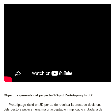
Objectius generals del projecte-”RApid Prototyping In 3D”
- Prototipatge ràpid en 3D per tal de recolzar la presa de decisions
dels gestors públics i una major acceptació i implicació ciutadana de