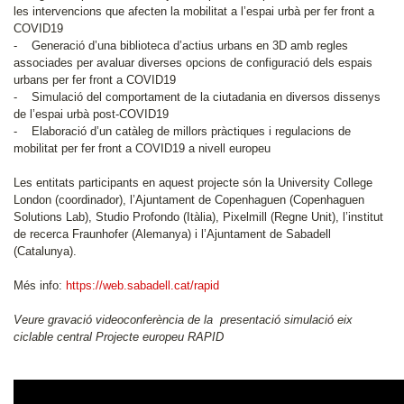
les intervencions que afecten la mobilitat a l’espai urbà per fer front a
COVID19
- Generació d’una biblioteca d’actius urbans en 3D amb regles
associades per avaluar diverses opcions de configuració dels espais
urbans per fer front a COVID19
- Simulació del comportament de la ciutadania en diversos dissenys
de l’espai urbà post-COVID19
- Elaboració d’un catàleg de millors pràctiques i regulacions de
mobilitat per fer front a COVID19 a nivell europeu
Les entitats participants en aquest projecte són la University College
London (coordinador), l’Ajuntament de Copenhaguen (Copenhaguen
Solutions Lab), Studio Profondo (Itàlia), Pixelmill (Regne Unit), l’institut
de recerca Fraunhofer (Alemanya) i l’Ajuntament de Sabadell
(Catalunya).
Més info:
https://web.sabadell.cat/rapid
Veure gravació videoconferència de la presentació simulació eix
ciclable central Projecte europeu RAPID