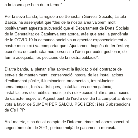
a la tasca que hem dut a terme”.
Per la seva banda, la regidora de Benestar i Serveis Socials, Estela
Baeza, ha assenyalat que “des de la nostra àrea valorem molt
positivament aquesta subvenció que el Departament de Drets Socials
de la Generalitat de Catalunya ens atorga, atès que arrel la pandèmia
de la COVID-19 la demanda social va augmentar exponencialment al
nostre municipi i va comportar que l’Ajuntament hagués de fer l'esforç
econòmic de contractar nou personal a l’àrea per poder gestionar, de
forma adequada, les peticions de la nostra població”.
D’altra banda, al plenari s’ha aprovat la liquidació del contracte de
serveis de manteniment i conservació integral de les instal·lacions
d’enllumenat públic, il·luminacions ornamentals, instal·lacions
semafòriques, fonts artístiques, instal·lacions de megafonia,
instal·lacions dels edificis municipals i d’execució d’altres prestacions
de caràcter especial. Aquest punt de l’ordre del dia ha comptat amb els
vots a favor de SUMEM PER SALOU, PSC i ERC; i les 5 abstencions
de C’s i PP.
Així mateix, s’ha donat compte de l’informe trimestral corresponent al
segon trimestre de 2021, període mitjà de pagament i morositat.