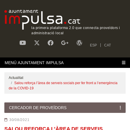
la primera plataforma 2.0 que connecta proveïdors i
administració local
ESP
CAT
MENÚ AJUNTAMENT IMPULSA
Actualitat
Salou reforça l’àrea de serveis socials per fer front a l’emergència
de la COVID-19
CERCADOR DE PROVEÏDORS
30/08/2021
SALOU REFORÇA L’ÀREA DE SERVEIS