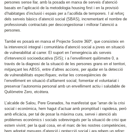
persones sense llar, amb la posada en marxa de serveis d’atenció
basats en l’aplicació de la metodologia housing first i en la provisió
d’habitatges d’inclusió i espais per a l’acollida de temporers. I al reforç
dels serveis bàsics d’atenció social (SBAS), incrementant el nombre de
professionals contractats per descongestionar i millorar l’atenció a
persones.
També es posarà en marxa el Projecte Sostre 360º, que consisteix en
la intervenció integral i comunitària d’atenció social a joves en situació
de vulnerabilitat al carrer. El suport en l’emergència als serveis
d’intervenció socioeducativa (SIS); i a l’envelliment quilòmetre 0, a
través de la diagnosi de la situació de les persones grans en el territori,
mitjançant les ABSS, entre d’altres accions, per ajudar en la detecció
de vulnerabilitats específiques; evitar les conseqüències de
l’envelliment en situació d’aïllament social; fomentar el voluntariat i
preservar l’autonomia personal amb un envelliment actiu i saludable de
Quilòmetre Zero, etcètera.
L’alcalde de Salou, Pere Granados, ha manifestat que “arran de la crisi
social i econòmica, hem hagut d’actuar amb promptitud i rapidesa, però
amb eficàcia, per tal de posar la màxima cura, servei i atenció als
problemes econòmics i socials sobrevinguts per la situació de crisi que
estem vivint; per la qual cosa, en el marc de les nostres competències,
hem adoptat mesures d’atenció i protecció social i ara rebem un reforç