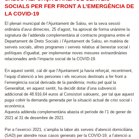
SOCIALS PER FER FRONT A L’EMERGÈNCIA DE
LA COVID-19
El plenari municipal de l’Ajuntament de Salou, en la seva sessió
ordinària d’avui dimecres, 25 d’agost, ha aprovat de forma unànime la
signatura de l’addenda complementària al contracte programa entre el
Departament de Drets Socials i l’Ajuntament de Salou, en matèria de
serveis socials, altres programes i serveis relatius al benestar social i
polítiques d’igualtat, per implementar noves mesures extraordinàries
relacionades amb l’impacte social de la COVID-19.
En aquest sentit, cal dir que l’Ajuntament ja havia reforçat, recentment,
l’equip d’atenció a les persones i els recursos destinats a fer front a
l’emergència social derivada de la pandèmia; motiu pel qual la
Generalitat, en aquest sentit, ha decidit dotar d’una subvenció
addicional de 48.916,64 euros al Consistori salouenc, per tal que aquest
pugui cobrir la demanda generada per la situació actual de crisi social i
econòmica.
Aquesta addenda complementària abasta el període de l’1 de gener de
2021 al 31 de desembre de 2021.
Per a l’exercici 2021, s’amplia la labor als serveis d’atenció domiciliària
(SAD) per atendre nous casos generats per la COVID-19; a l’atenció a