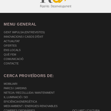
MENU GENERAL
GENT IMPULSA (ENTREVISTES)
INNOVACIONS I CASOS D'ÈXIT
ACTUALITAT
OFERTES
ENS LOCALS
QUÈ FEM
COMUNICACIÓ
CONTACTE
CERCA PROVEÏDORS DE:
MOBILIARI
PARCS I JARDINS
NETEJA / RECOLLLIDA / MANTENIMENT
IL.LUMINACIÓ / SO
EFICIÈNCIA ENERGÈTICA
MEDI AMBIENT / ENERGIES RENOVABLES
COMPRES ORDINÀRIES
OCI / ART / CULTURA