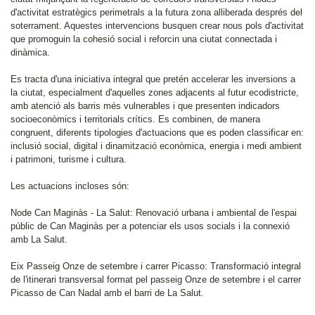
d'activitat estratègics perimetrals a la futura zona alliberada després del
soterrament. Aquestes intervencions busquen crear nous pols d'activitat
que promoguin la cohesió social i reforcin una ciutat connectada i
dinàmica.
Es tracta d'una iniciativa integral que pretén accelerar les inversions a
la ciutat, especialment d'aquelles zones adjacents al futur ecodistricte,
amb atenció als barris més vulnerables i que presenten indicadors
socioeconòmics i territorials crítics. Es combinen, de manera
congruent, diferents tipologies d'actuacions que es poden classificar en:
inclusió social, digital i dinamització econòmica, energia i medi ambient
i patrimoni, turisme i cultura.
Les actuacions incloses són:
Node Can Maginàs - La Salut: Renovació urbana i ambiental de l'espai
públic de Can Maginàs per a potenciar els usos socials i la connexió
amb La Salut.
Eix Passeig Onze de setembre i carrer Picasso: Transformació integral
de l'itinerari transversal format pel passeig Onze de setembre i el carrer
Picasso de Can Nadal amb el barri de La Salut.