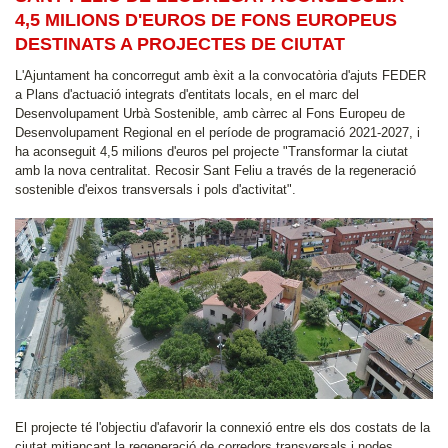
4,5 MILIONS D'EUROS DE FONS EUROPEUS
DESTINATS A PROJECTES DE CIUTAT
L'Ajuntament ha concorregut amb èxit a la convocatòria d'ajuts FEDER
a Plans d'actuació integrats d'entitats locals, en el marc del
Desenvolupament Urbà Sostenible, amb càrrec al Fons Europeu de
Desenvolupament Regional en el període de programació 2021-2027, i
ha aconseguit 4,5 milions d'euros pel projecte "Transformar la ciutat
amb la nova centralitat. Recosir Sant Feliu a través de la regeneració
sostenible d'eixos transversals i pols d'activitat".
El projecte té l'objectiu d'afavorir la connexió entre els dos costats de la
ciutat mitjançant la regeneració de corredors transversals i nodes