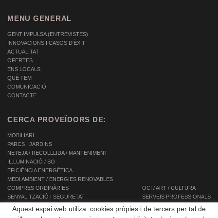
MENU GENERAL
GENT IMPULSA (ENTREVISTES)
INNOVACIONS I CASOS D'ÈXIT
ACTUALITAT
OFERTES
ENS LOCALS
QUÈ FEM
COMUNICACIÓ
CONTACTE
CERCA PROVEÏDORS DE:
MOBILIARI
PARCS I JARDINS
NETEJA / RECOLLLIDA / MANTENIMENT
IL.LUMINACIÓ / SO
EFICIÈNCIA ENERGÈTICA
MEDI AMBIENT / ENERGIES RENOVABLES
COMPRES ORDINÀRIES
OCI / ART / CULTURA
SENYALITZACIÓ I SEGURETAT
SERVEIS PROFESSIONALS
INFORMÀTICA / TIC / TELECOMUNICACIONS
SERVEIS INTEGRALS
Aquest espai web utiliza cookies pròpies i de tercers per tal de
AUTOMOCIÓ / TRANSPORT / MOBILITAT
SERVEIS A LES PERSONES