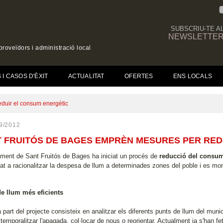
SUBSCRIU-TE A
NEWSLETTE
roveïdors i administració local
(CURRENT)
I CASOS D'ÈXIT
ACTUALITAT
OFERTES
ENS LOCALS
duir el consum energètic
9/2012
 FRUITÓS DE BAGES EMPRÈN MESURES PER RED
ament de Sant Fruitós de Bages ha iniciat un procés de
reducció del consum
t a racionalitzar la despesa de llum a determinades zones del poble i es monit
e llum més eficients
part del projecte consisteix en analitzar els diferents punts de llum del muni
 temporalitzar l'apagada, col·locar de nous o reorientar. Actualment ja s'han 