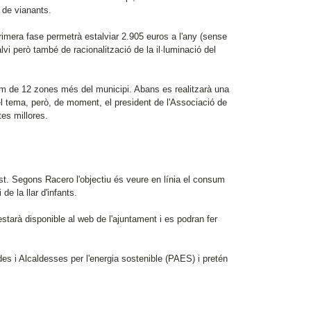
s de vianants.
rimera fase permetrà estalviar 2.905 euros a l'any (sense
alvi però també de racionalització de la il·luminació del
lum de 12 zones més del municipi. Abans es realitzarà una
l tema, però, de moment, el president de l'Associació de
es millores.
st. Segons Racero l'objectiu és veure en línia el consum
e la llar d'infants.
 estarà disponible al web de l'ajuntament i es podran fer
es i Alcaldesses per l'energia sostenible (PAES) i pretén