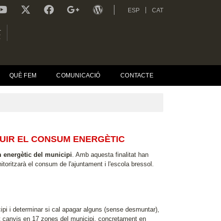
ESP
CAT
L
R
QUÈ FEM
COMUNICACIÓ
CONTACTE
UIR EL CONSUM ENERGÈTIC
 energètic del municipi
. Amb aquesta finalitat han
oritzarà el consum de l'ajuntament i l'escola bressol.
cipi i determinar si cal apagar alguns (sense desmuntar),
fet canvis en 17 zones del municipi, concretament en