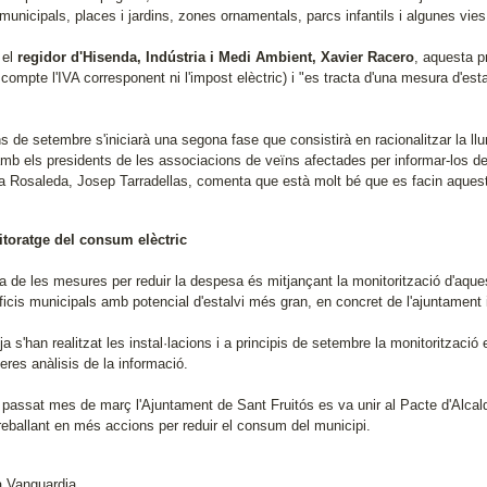
 municipals, places i jardins, zones ornamentals, parcs infantils i algunes vie
 el
regidor d'Hisenda, Indústria i Medi Ambient, Xavier Racero
, aquesta p
 compte l'IVA corresponent ni l'impost elèctric) i "es tracta d'una mesura d'est
ns de setembre s'iniciarà una segona fase que consistirà en racionalitzar la l
amb els presidents de les associacions de veïns afectades per informar-los de
a Rosaleda, Josep Tarradellas, comenta que està molt bé que es facin aquest
toratge del consum elèctric
ra de les mesures per reduir la despesa és mitjançant la monitorització d'aque
ficis municipals amb potencial d'estalvi més gran, en concret de l'ajuntament i d
ja s'han realitzat les instal·lacions i a principis de setembre la monitorització
eres anàlisis de la informació.
 passat mes de març l'Ajuntament de Sant Fruitós es va unir al Pacte d'Alcald
treballant en més accions per reduir el consum del municipi.
a Vanguardia