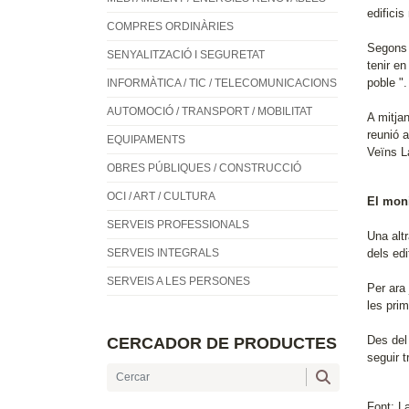
edificis
COMPRES ORDINÀRIES
Segons
SENYALITZACIÓ I SEGURETAT
tenir en
poble ".
INFORMÀTICA / TIC / TELECOMUNICACIONS
AUTOMOCIÓ / TRANSPORT / MOBILITAT
A mitja
reunió 
EQUIPAMENTS
Veïns L
OBRES PÚBLIQUES / CONSTRUCCIÓ
OCI / ART / CULTURA
El moni
SERVEIS PROFESSIONALS
Una alt
SERVEIS INTEGRALS
dels edi
SERVEIS A LES PERSONES
Per ara 
les prim
Des del
CERCADOR DE PRODUCTES
seguir 
Font: L