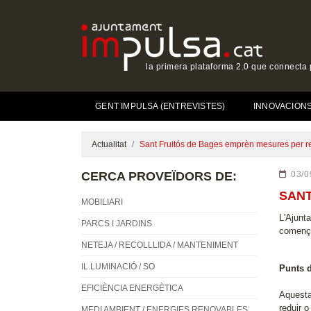
la primera plataforma 2.0 que connecta p
GENT IMPULSA (ENTREVISTES)
INNOVACIONS 
Actualitat
Sant Fruitós de Bages emprèn mesures per re
CERCA PROVEÏDORS DE:
03/0
SANT
MOBILIARI
L'Ajunt
PARCS I JARDINS
comença
NETEJA / RECOLLLIDA / MANTENIMENT
IL.LUMINACIÓ / SO
Punts d
EFICIÈNCIA ENERGÈTICA
Aquesta 
reduir o
MEDI AMBIENT / ENERGIES RENOVABLES