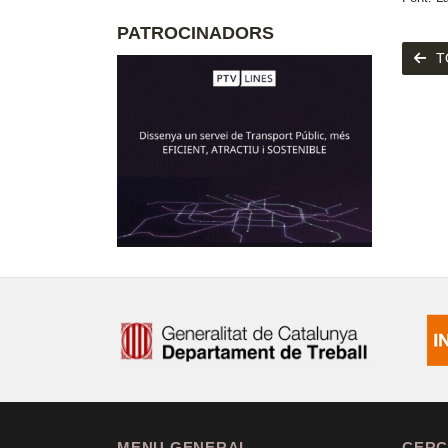
PATROCINADORS
T
MENU GENERAL
CERC