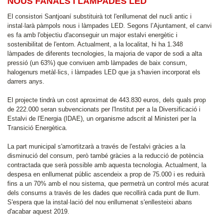
NOUS FANALS I LÀMPADES LED
El consistori Santjoaní substituirà tot l'enllumenat del nucli antic i
instal·larà pàmpols nous i làmpades LED. Segons l’Ajuntament, el canvi
es fa amb l'objectiu d'aconseguir un major estalvi energètic i
sostenibilitat de l'entorn. Actualment, a la localitat, hi ha 1.348
làmpades de diferents tecnologies, la majoria de vapor de sodi a alta
pressió (un 63%) que conviuen amb làmpades de baix consum,
halogenurs metàl·lics, i làmpades LED que ja s'havien incorporat els
darrers anys.
El projecte tindrà un cost aproximat de 443.830 euros, dels quals prop
de 222.000 seran subvencionats per l'Institut per a la Diversificació i
Estalvi de l'Energia (IDAE), un organisme adscrit al Ministeri per la
Transició Energètica.
La part municipal s'amortitzarà a través de l'estalvi gràcies a la
disminució del consum, però també gràcies a la reducció de potència
contractada que serà possible amb aquesta tecnologia. Actualment, la
despesa en enllumenat públic ascendeix a prop de 75.000 i es reduirà
fins a un 70% amb el nou sistema, que permetrà un control més acurat
dels consums a través de les dades que recollirà cada punt de llum.
S'espera que la instal·lació del nou enllumenat s'enllesteixi abans
d'acabar aquest 2019.