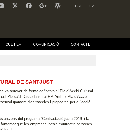
ESP
CAT
L
R
QUÈ FEM
COMUNICACIÓ
CONTACTE
LTURAL DE SANTJUST
 es va aprovar de forma definitiva el Pla d’Acció Cultural
 del PDeCAT, Ciutadans i el PP. Amb el Pla d’Acció
desenvolupament d’estratègies i propostes per a l’acció
ubvencions del programa “Contractació justa 2019” i la
u fomentar que les empreses locals contractin persones
ió local.