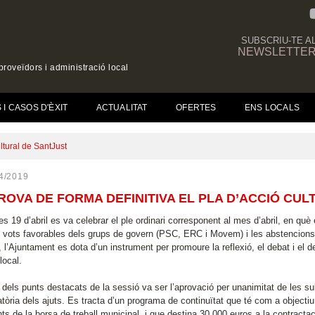
SUBSCRIU-TE A
NEWSLETTE
roveïdors i administració local
(CURRENT)
I CASOS D'ÈXIT
ACTUALITAT
OFERTES
ENS LOCALS
ltural de SantJust
4/2019
ROVA DE FORMA DEFINITIVA EL PLA D’ACCIÓ CU
s 19 d’abril es va celebrar el ple ordinari corresponent al mes d’abril, en què
 vots favorables dels grups de govern (PSC, ERC i Movem) i les abstencions
, l’Ajuntament es dota d’un instrument per promoure la reflexió, el debat i el 
 local.
e dels punts destacats de la sessió va ser l’aprovació per unanimitat de les s
tòria dels ajuts. Es tracta d’un programa de continuïtat que té com a objecti
ts de la borsa de treball municipal, i que destina 30.000 euros a la contractac