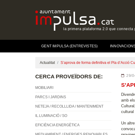
la primera plataforma 2.0 que connecta p
GENT IMPULSA (ENTREVISTES)
INNOVACIONS 
Actualitat
S’aprova de forma definitiva el Pla d’Acció Cu
CERCA PROVEÏDORS DE:
29/0
S’AP
MOBILIARI
Divendre
PARCS I JARDINS
amb els
Cultural
NETEJA / RECOLLLIDA / MANTENIMENT
cultural
IL.LUMINACIÓ / SO
Un altr
EFICIÈNCIA ENERGÈTICA
convoca
MEDI AMBIENT / ENERGIES RENOVABLES
provinen