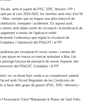
es fiscals, amb el suport de PSC, ERC, Movem i PP i
ipal per al curs 2019-2020, les famílies amb més d’un fill
 i filles, sempre que no tinguin una altra reducció de
colarització, menjador i acolliment. En aquest punt,
 carrers amb doble sentit de circulació i la bonificació de
pagament a través de l’aplicació mòbil.
initivament l’ordenança que regula la circulació de
Ciutadans i l’abstenció del PDeCAT i el PP.
 jardineria per incorporar-hi noves zones i carrers del
ari per posar en marxa un mercat ambulant a Mas Lluí.
de pròrroga forçosa de prestació de servei. Aquests dos
tencions del PDeCAT, Ciutadans i el PP.
tament i es va donar llum verda a un complement salarial
ó, d’acord amb l’Acord Regulador de les Condicions de
 vots a favor dels grups de govern (PSC, ERC i Movem) i
de l’Associació Trans**Baixpower & Roses de Sant Feliu,