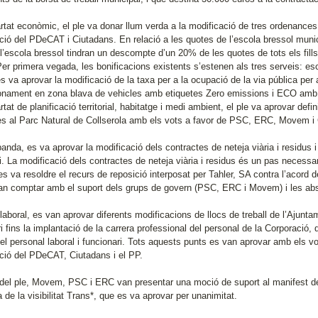
artat econòmic, el ple va donar llum verda a la modificació de tres ordenanc
nció del PDeCAT i Ciutadans. En relació a les quotes de l’escola bressol munic
a l’escola bressol tindran un descompte d’un 20% de les quotes de tots els fills
er primera vegada, les bonificacions existents s’estenen als tres serveis: es
 va aprovar la modificació de la taxa per a la ocupació de la via pública per a
ionament en zona blava de vehicles amb etiquetes Zero emissions i ECO amb 
rtat de planificació territorial, habitatge i medi ambient, el ple va aprovar def
tes al Parc Natural de Collserola amb els vots a favor de PSC, ERC, Movem i 
banda, es va aprovar la modificació dels contractes de neteja viària i residus i
i. La modificació dels contractes de neteja viària i residus és un pas necess
s va resoldre el recurs de reposició interposat per Tahler, SA contra l’acord 
an comptar amb el suport dels grups de govern (PSC, ERC i Movem) i les abs
 laboral, es van aprovar diferents modificacions de llocs de treball de l’Ajun
ri fins la implantació de la carrera professional del personal de la Corporaci
 del personal laboral i funcionari. Tots aquests punts es van aprovar amb els
nció del PDeCAT, Ciutadans i el PP.
ci del ple, Movem, PSC i ERC van presentar una moció de suport al manifest 
a de la visibilitat Trans*, que es va aprovar per unanimitat.