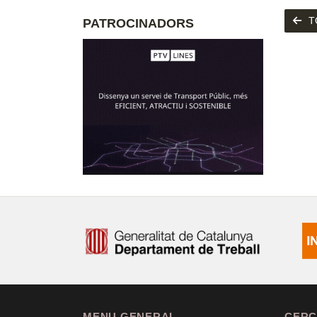
T
PATROCINADORS
MENU GENERAL
CERC