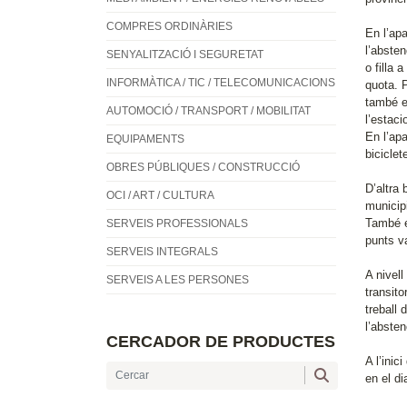
COMPRES ORDINÀRIES
En l’ap
l’abste
SENYALITZACIÓ I SEGURETAT
o filla 
INFORMÀTICA / TIC / TELECOMUNICACIONS
quota. P
també es
AUTOMOCIÓ / TRANSPORT / MOBILITAT
l’estac
En l’apa
EQUIPAMENTS
bicicle
OBRES PÚBLIQUES / CONSTRUCCIÓ
D’altra 
OCI / ART / CULTURA
municip
També e
SERVEIS PROFESSIONALS
punts v
SERVEIS INTEGRALS
A nivell
SERVEIS A LES PERSONES
transito
treball
l’abste
CERCADOR DE PRODUCTES
A l’ini
en el di