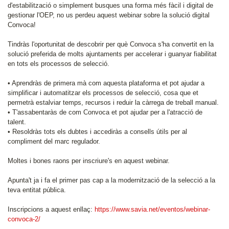
d'estabilització o simplement busques una forma més fàcil i digital de
gestionar l'OEP, no us perdeu aquest webinar sobre la solució digital
Convoca!
Tindràs l'oportunitat de descobrir per què Convoca s'ha convertit en la
solució preferida de molts ajuntaments per accelerar i guanyar fiabilitat
en tots els processos de selecció.
• Aprendràs de primera mà com aquesta plataforma et pot ajudar a
simplificar i automatitzar els processos de selecció, cosa que et
permetrà estalviar temps, recursos i reduir la càrrega de treball manual.
• T'assabentaràs de com Convoca et pot ajudar per a l'atracció de
talent.
• Resoldràs tots els dubtes i accediràs a consells útils per al
compliment del marc regulador.
Moltes i bones raons per inscriure's en aquest webinar.
Apunta't ja i fa el primer pas cap a la modernització de la selecció a la
teva entitat pública.
Inscripcions a aquest enllaç:
https://www.savia.net/eventos/webinar-
convoca-2/