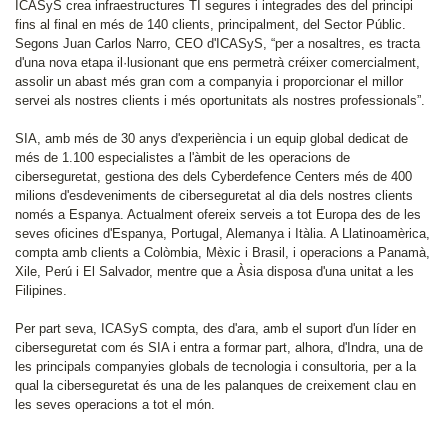
ICASyS crea infraestructures TI segures i integrades des del principi
fins al final en més de 140 clients, principalment, del Sector Públic.
Segons Juan Carlos Narro, CEO d'ICASyS, “per a nosaltres, es tracta
d'una nova etapa il·lusionant que ens permetrà créixer comercialment,
assolir un abast més gran com a companyia i proporcionar el millor
servei als nostres clients i més oportunitats als nostres professionals”.
SIA, amb més de 30 anys d'experiència i un equip global dedicat de
més de 1.100 especialistes a l'àmbit de les operacions de
ciberseguretat, gestiona des dels Cyberdefence Centers més de 400
milions d'esdeveniments de ciberseguretat al dia dels nostres clients
només a Espanya. Actualment ofereix serveis a tot Europa des de les
seves oficines d'Espanya, Portugal, Alemanya i Itàlia. A Llatinoamèrica,
compta amb clients a Colòmbia, Mèxic i Brasil, i operacions a Panamà,
Xile, Perú i El Salvador, mentre que a Àsia disposa d'una unitat a les
Filipines.
Per part seva, ICASyS compta, des d'ara, amb el suport d'un líder en
ciberseguretat com és SIA i entra a formar part, alhora, d'Indra, una de
les principals companyies globals de tecnologia i consultoria, per a la
qual la ciberseguretat és una de les palanques de creixement clau en
les seves operacions a tot el món.