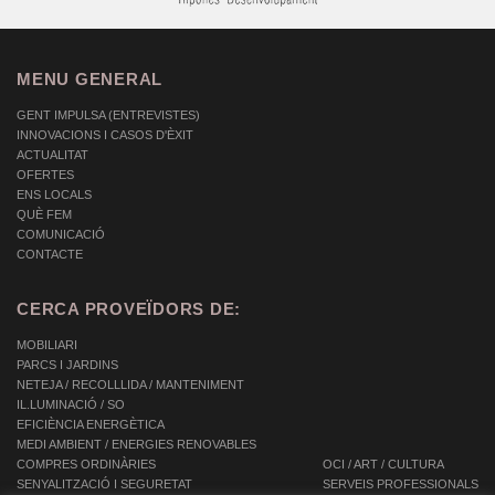
MENU GENERAL
GENT IMPULSA (ENTREVISTES)
INNOVACIONS I CASOS D'ÈXIT
ACTUALITAT
OFERTES
ENS LOCALS
QUÈ FEM
COMUNICACIÓ
CONTACTE
CERCA PROVEÏDORS DE:
MOBILIARI
PARCS I JARDINS
NETEJA / RECOLLLIDA / MANTENIMENT
IL.LUMINACIÓ / SO
EFICIÈNCIA ENERGÈTICA
MEDI AMBIENT / ENERGIES RENOVABLES
COMPRES ORDINÀRIES
OCI / ART / CULTURA
SENYALITZACIÓ I SEGURETAT
SERVEIS PROFESSIONALS