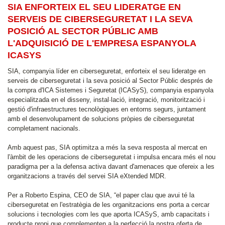
SIA ENFORTEIX EL SEU LIDERATGE EN
SERVEIS DE CIBERSEGURETAT I LA SEVA
POSICIÓ AL SECTOR PÚBLIC AMB
L'ADQUISICIÓ DE L'EMPRESA ESPANYOLA
ICASYS
SIA, companyia líder en ciberseguretat, enforteix el seu lideratge en
serveis de ciberseguretat i la seva posició al Sector Públic després de
la compra d'ICA Sistemes i Seguretat (ICASyS), companyia espanyola
especialitzada en el disseny, instal·lació, integració, monitorització i
gestió d'infraestructures tecnològiques en entorns segurs, juntament
amb el desenvolupament de solucions pròpies de ciberseguretat
completament nacionals.
Amb aquest pas, SIA optimitza a més la seva resposta al mercat en
l'àmbit de les operacions de ciberseguretat i impulsa encara més el nou
paradigma per a la defensa activa davant d'amenaces que ofereix a les
organitzacions a través del servei SIA eXtended MDR.
Per a Roberto Espina, CEO de SIA, “el paper clau que avui té la
ciberseguretat en l'estratègia de les organitzacions ens porta a cercar
solucions i tecnologies com les que aporta ICASyS, amb capacitats i
producte propi que complementen a la perfecció la nostra oferta de