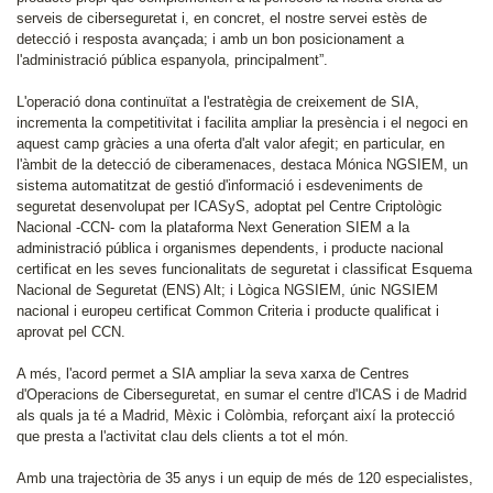
serveis de ciberseguretat i, en concret, el nostre servei estès de
detecció i resposta avançada; i amb un bon posicionament a
l'administració pública espanyola, principalment”.
L'operació dona continuïtat a l'estratègia de creixement de SIA,
incrementa la competitivitat i facilita ampliar la presència i el negoci en
aquest camp gràcies a una oferta d'alt valor afegit; en particular, en
l'àmbit de la detecció de ciberamenaces, destaca Mónica NGSIEM, un
sistema automatitzat de gestió d'informació i esdeveniments de
seguretat desenvolupat per ICASyS, adoptat pel Centre Criptològic
Nacional -CCN- com la plataforma Next Generation SIEM a la
administració pública i organismes dependents, i producte nacional
certificat en les seves funcionalitats de seguretat i classificat Esquema
Nacional de Seguretat (ENS) Alt; i Lògica NGSIEM, únic NGSIEM
nacional i europeu certificat Common Criteria i producte qualificat i
aprovat pel CCN.
A més, l'acord permet a SIA ampliar la seva xarxa de Centres
d'Operacions de Ciberseguretat, en sumar el centre d'ICAS i de Madrid
als quals ja té a Madrid, Mèxic i Colòmbia, reforçant així la protecció
que presta a l'activitat clau dels clients a tot el món.
Amb una trajectòria de 35 anys i un equip de més de 120 especialistes,