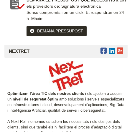
DEMANA EL PRESSUPOST QUE NECESSITIS
a tots
els proveïdors de: Signatura electrònica
Sense compromís i en un click.
Et respondran en 24
h. Màxim
DEMANA PRESSUPOST
NEXTRET
Optimitzem l’àrea TIC dels nostres clients
i els ajudem a adquirir
un
nivell de seguretat òptim
amb solucions i serveis especialitzats
en infraestructures i cloud, desenvolupament d’aplicacions, Big Data
i Intel·ligència Artificial, qualitat de servei i ciberseguretat.
A NexTReT no només estudiem les necessitats i els desitjos dels
clients, sinó que també els hi facilitem el procés d’adaptació digital