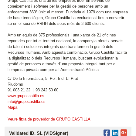
Grupo Castilla és una de les empreses líder en serveis de
coneixement i software per la gestió de persones amb un
enfocament 360º únic al mercat. Fundada al 1979 com una empresa
de base tecnològica, Grupo Castilla ha evolucionat fins a convertir-
se en el soci de RRHH dels seus més de 3.600 clients.
Amb un equip de 375 professionals i una xarxa de 21 oficines
repartides per tot el territori nacional, la companyia ofereix serveis
de talent i solucions integrals que transformen la gestió dels
Recursos Humans. Amb aquesta combinació, Grupo Castilla facilita
la digitalització dels Recursos Humans, buscant evolucionar la
gestió de persones a través d’una proposta integral tant per a
l’empresa privada com per a l’Administració Pública.
C/ De la Informàtica, 5. Pol. Ind. El Prat
Riudoms
91 003 21 22 | 93 242 50 60
www.grupocastilla.es
info@grupocastilla.es
Mapa
Veure fitxa de proveïdor de GRUPO CASTILLA
Validated ID, SL (ViDSigner)