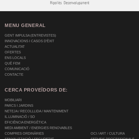
MENU GENERAL
GENT IMPULSA (ENTREVISTES)
INNOVACIONS I CASOS D'ÈXIT
ACTUALITAT
OFERTES
ENS LOCALS
QUÈ FEM
COMUNICACIÓ
CONTACTE
CERCA PROVEÏDORS DE:
MOBILIARI
PARCS I JARDINS
NETEJA / RECOLLLIDA / MANTENIMENT
IL.LUMINACIÓ / SO
EFICIÈNCIA ENERGÈTICA
MEDI AMBIENT / ENERGIES RENOVABLES
COMPRES ORDINÀRIES
OCI / ART / CULTURA