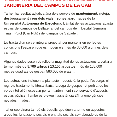
JARDINERIA DEL CAMPUS DE LA UAB
Talher
ha resultat adjudicatària dels serveis de
manteniment, neteja,
desbrossament i reg dels vials i zones ajardinades de la
Universitat Autònoma de Barcelona
. L’àmbit de les actuacions abasta
espais del campus de Bellaterra, del campus de l’Hospital Germans
Trias i Pujol (Can Ruti) i del campus de Sabadell.
Es tracta d’un servei integral projectat per mantenir en perfectes
condicions l’espai en que es mouen els més de 30.000 alumnes dels
campus.
Algunes dades posen de relleu la magnitud de les actuacions a portar a
terme:
més de 8.700 arbres i 13.100 arbustos
, més de 133.000
metres quadrats de gespa i 580.000 de prats...
Les actuacions inclouen la plantació i reposició, la poda, l’esporga, el
reg, els tractaments fitosanitaris, la sega de gespes, el perfilat de les
vores i tot allò necessari per al manteniment i conservació d’aquests
espais públics. També es preveu l’assistència 24h a emergències,
nevades i riades.
Talher coordinarà també els treballs que duen a terme en aquestes
àrees les fundacions socials o entitats socials col•laboradores de la