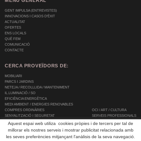
MENU GENERAL
GENT IMPULSA (ENTREVISTES)
INNOVACIONS I CASOS D'ÈXIT
ACTUALITAT
OFERTES
ENS LOCALS
QUÈ FEM
COMUNICACIÓ
CONTACTE
CERCA PROVEÏDORS DE:
MOBILIARI
PARCS I JARDINS
NETEJA / RECOLLLIDA / MANTENIMENT
IL.LUMINACIÓ / SO
EFICIÈNCIA ENERGÈTICA
MEDI AMBIENT / ENERGIES RENOVABLES
COMPRES ORDINÀRIES
OCI / ART / CULTURA
SENYALITZACIÓ I SEGURETAT
SERVEIS PROFESSIONALS
INFORMÀTICA / TIC / TELECOMUNICACIONS
SERVEIS INTEGRALS
Aquest espai web utiliza cookies pròpies i de tercers per tal de
AUTOMOCIÓ / TRANSPORT / MOBILITAT
SERVEIS A LES PERSONES
millorar els nostres serveis i mostrar publicitat relacionada amb
EQUIPAMENTS
les seves preferències mitjançant l'anàlisis de la seva navegació.
OBRES PÚBLIQUES / CONSTRUCCIÓ