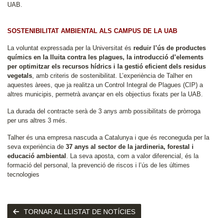
UAB.
SOSTENIBILITAT AMBIENTAL ALS CAMPUS DE LA UAB
La voluntat expressada per la Universitat és
reduir l’ús de productes
químics en la lluita contra les plagues, la introducció d’elements
per optimitzar els recursos hídrics i la gestió eficient dels residus
vegetals
, amb criteris de sostenibilitat. L’experiència de Talher en
aquestes àrees, que ja realitza un Control Integral de Plagues (CIP) a
altres municipis, permetrà avançar en els objectius fixats per la UAB.
La durada del contracte serà de 3 anys amb possibilitats de pròrroga
per uns altres 3 més.
Talher és una empresa nascuda a Catalunya i que és reconeguda per la
seva experiència de
37 anys al sector de la jardineria, forestal i
educació ambiental
. La seva aposta, com a valor diferencial, és la
formació del personal, la prevenció de riscos i l’ús de les últimes
tecnologies
TORNAR AL LLISTAT DE NOTÍCIES