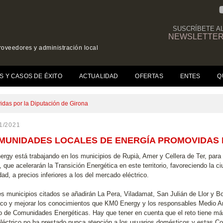
SUSCRÍBETE A
NEWSLETTE
roveedores y administración local
(CURRENT)
S Y CASOS DE ÉXITO
ACTUALIDAD
OFERTAS
ENTES
Q
das por la Diputación de Girona
1/2021
MUNIDADES LOCALES DE ENERGÍA PROMOVIDAS 
rgy está trabajando en los municipios de Rupià, Amer y Cellera de Ter, pa
, que acelerarán la Transición Energética en este territorio, favoreciendo la 
ad, a precios inferiores a los del mercado eléctrico.
res municipios citados se añadirán La Pera, Viladamat, San Julián de Llor y B
ico y mejorar los conocimientos que KM0 Energy y los responsables Medio Am
po de Comunidades Energéticas. Hay que tener en cuenta que el reto tiene más 
eléctrico no ha prestado nunca atención a los usuarios domésticos y estas Co