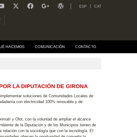
ESP
CAT
L
R
UÉ HACEMOS
COMUNICACIÓN
CONTACTO
POR LA DIPUTACIÓN DE GIRONA
ra implementar soluciones de Comunidades Locales de
ciudadanía con electricidad 100% renovable y de
onmatí y Olot, con la voluntad de ampliar el alcance
biente de la Diputación y de los Municipios tienen de
relación con la sociología que con la tecnología. El
munidades ofrecen la oportunidad de convertir la