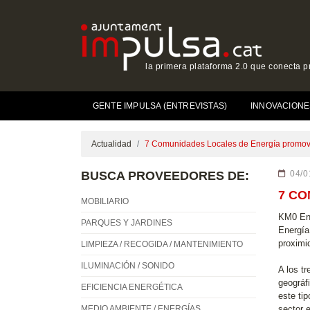
la primera plataforma 2.0 que conecta p
GENTE IMPULSA (ENTREVISTAS)
INNOVACIONE
Actualidad
7 Comunidades Locales de Energía promovi
BUSCA PROVEEDORES DE:
04/0
7 CO
MOBILIARIO
KM0 Ene
PARQUES Y JARDINES
Energía
proximid
LIMPIEZA / RECOGIDA / MANTENIMIENTO
ILUMINACIÓN / SONIDO
A los t
geográf
EFICIENCIA ENERGÉTICA
este ti
MEDIO AMBIENTE / ENERGÍAS
sector 