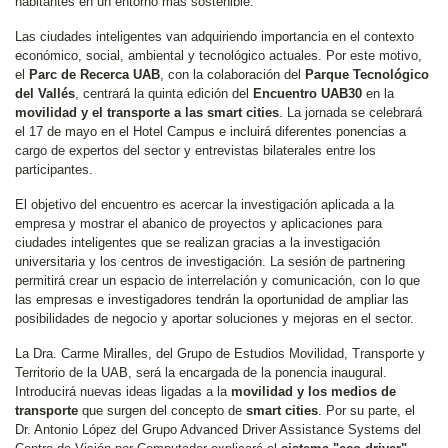
habitantes en un entorno más sostenible.
Las ciudades inteligentes van adquiriendo importancia en el contexto
económico, social, ambiental y tecnológico actuales. Por este motivo,
el
Parc de Recerca UAB
, con la colaboración del
Parque Tecnológico
del Vallés
, centrará la quinta edición del
Encuentro UAB30
en la
movilidad y el transporte a las smart cities
. La jornada se celebrará
el 17 de mayo en el Hotel Campus e incluirá diferentes ponencias a
cargo de expertos del sector y entrevistas bilaterales entre los
participantes.
El objetivo del encuentro es acercar la investigación aplicada a la
empresa y mostrar el abanico de proyectos y aplicaciones para
ciudades inteligentes que se realizan gracias a la investigación
universitaria y los centros de investigación. La sesión de partnering
permitirá crear un espacio de interrelación y comunicación, con lo que
las empresas e investigadores tendrán la oportunidad de ampliar las
posibilidades de negocio y aportar soluciones y mejoras en el sector.
La Dra. Carme Miralles, del Grupo de Estudios Movilidad, Transporte y
Territorio de la UAB, será la encargada de la ponencia inaugural.
Introducirá nuevas ideas ligadas a la
movilidad y los medios de
transporte
que surgen del concepto de
smart cities
. Por su parte, el
Dr. Antonio López del Grupo Advanced Driver Assistance Systems del