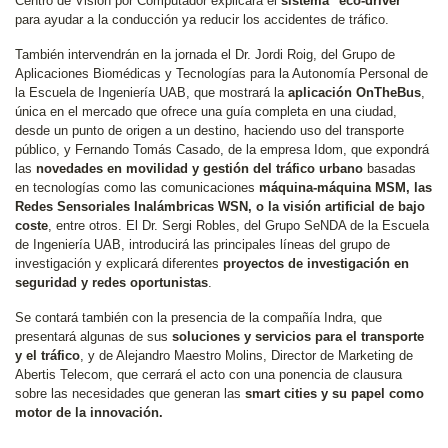
Centro de Visión por Computador explicará el
sistema "eco-driver"
para ayudar a la conducción ya reducir los accidentes de tráfico.
También intervendrán en la jornada el Dr. Jordi Roig, del Grupo de
Aplicaciones Biomédicas y Tecnologías para la Autonomía Personal de
la Escuela de Ingeniería UAB, que mostrará la
aplicación OnTheBus
,
única en el mercado que ofrece una guía completa en una ciudad,
desde un punto de origen a un destino, haciendo uso del transporte
público, y Fernando Tomás Casado, de la empresa Idom, que expondrá
las
novedades en movilidad y gestión del tráfico urbano
basadas
en tecnologías como las comunicaciones
máquina-máquina MSM, las
Redes Sensoriales Inalámbricas WSN, o la visión artificial de bajo
coste
, entre otros. El Dr. Sergi Robles, del Grupo SeNDA de la Escuela
de Ingeniería UAB, introducirá las principales líneas del grupo de
investigación y explicará diferentes
proyectos de investigación en
seguridad y redes oportunistas
.
Se contará también con la presencia de la compañía Indra, que
presentará algunas de sus
soluciones y servicios para el transporte
y el tráfico
, y de Alejandro Maestro Molins, Director de Marketing de
Abertis Telecom, que cerrará el acto con una ponencia de clausura
sobre las necesidades que generan las
smart cities y su papel como
motor de la innovación.