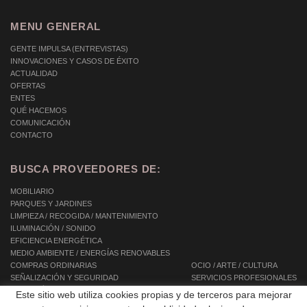
MENU GENERAL
GENTE IMPULSA (ENTREVISTAS)
INNOVACIONES Y CASOS DE ÉXITO
ACTUALIDAD
OFERTAS
ENTES
QUÉ HACEMOS
COMUNICACIÓN
CONTACTO
BUSCA PROVEEDORES DE:
MOBILIARIO
PARQUES Y JARDINES
LIMPIEZA / RECOGIDA / MANTENIMIENTO
ILUMINACIÓN / SONIDO
EFICIENCIA ENERGÉTICA
MEDIO AMBIENTE / ENERGÍAS RENOVABLES
COMPRAS ORDINARIAS
OCIO / ARTE / CULTURA
SEÑALIZACIÓN Y SEGURIDAD
SERVICIOS PROFESIONALES
INFORMÁTICA / TIC / TELECOMUNICACIONES
SERVICIOS INTEGRALES
Este sitio web utiliza cookies propias y de terceros para mejorar
AUTOMOCIÓN / TRANSPORTE / MOVILIDAD
SERVICIOS A LAS PERSONAS