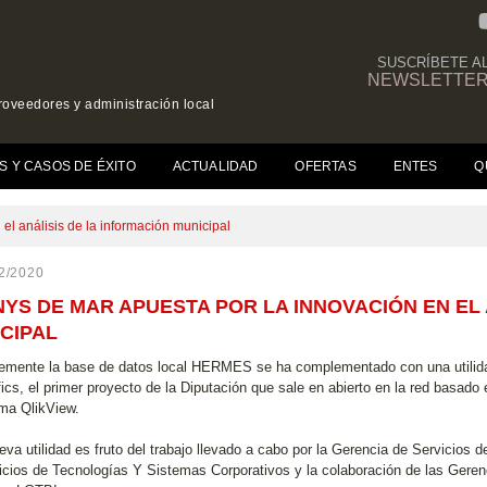
SUSCRÍBETE A
NEWSLETTE
roveedores y administración local
(CURRENT)
S Y CASOS DE ÉXITO
ACTUALIDAD
OFERTAS
ENTES
Q
el análisis de la información municipal
2/2020
YS DE MAR APUESTA POR LA INNOVACIÓN EN EL 
CIPAL
emente la base de datos local HERMES se ha complementado con una utilida
fics, el primer proyecto de la Diputación que sale en abierto en la red basado
rma QlikView.
eva utilidad es fruto del trabajo llevado a cabo por la Gerencia de Servicio
icios de Tecnologías Y Sistemas Corporativos y la colaboración de las Geren