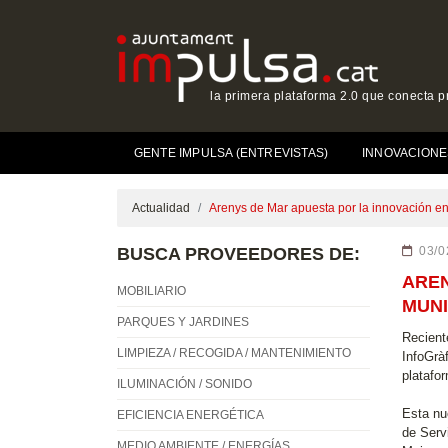
la primera plataforma 2.0 que conecta p
GENTE IMPULSA (ENTREVISTAS)
INNOVACIONE
Actualidad
Arenys de Mar apuesta por la innovación en 
BUSCA PROVEEDORES DE:
03/0
AREN
MOBILIARIO
MUNI
PARQUES Y JARDINES
Recient
LIMPIEZA / RECOGIDA / MANTENIMIENTO
InfoGrà
platafo
ILUMINACIÓN / SONIDO
Esta nu
EFICIENCIA ENERGÉTICA
de Serv
MEDIO AMBIENTE / ENERGÍAS