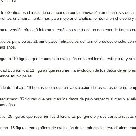
 y LGTBI.
InfoGràfics es el inicio de una apuesta por la innovación en el análisis de la
entos una herramienta más para mejorar el análisis territorial en el diseño y 
imera versión ofrece 9 informes temáticos y más de un centenar de figuras grá
adores principales: 21 principales indicadores del territorio seleccionado, con 
imos años.
grafía: 19 figuras que resumen la evolución de la población, estructura y sus 
vidad Económica: 21 figuras que resumen la evolución de los datos de empresas
estos municipales.
ado de trabajo: 19 figuras que resumen la evolución de los datos de paro, emp
 registrado: 36 figuras que resumen los datos de paro respecto al mes y el año
imos años.
ldad: 25 figuras que resumen las diferencias por género y sus características 
ción: 15 figuras con gráficos de evolución de las principales estadísticas mu