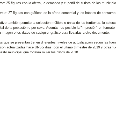
mo: 25 figuras con la oferta, la demanda y el perfil del turista de los municip
rcio: 27 figuras con gráficos de la oferta comercial y los hábitos de consu
ativo también permite la selección múltiple o única de los territorios, la sele
total de la población o por sexo. Además, es posible la "impresión" en format
a imagen o los datos de cualquier gráfico para llevarlas a otro documento.
os que se presentan tienen diferentes niveles de actualización según las fuent
son actualizadas hace UNSS días, con el último trimestre de 2019 y otras f
esto municipal que todavía mujer los datos de 2018.