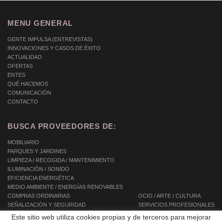
MENU GENERAL
GENTE IMPULSA (ENTREVISTAS)
INNOVACIONES Y CASOS DE ÉXITO
ACTUALIDAD
OFERTAS
ENTES
QUÉ HACEMOS
COMUNICACIÓN
CONTACTO
BUSCA PROVEEDORES DE:
MOBILIARIO
PARQUES Y JARDINES
LIMPIEZA / RECOGIDA / MANTENIMIENTO
ILUMINACIÓN / SONIDO
EFICIENCIA ENERGÉTICA
MEDIO AMBIENTE / ENERGÍAS RENOVABLES
COMPRAS ORDINARIAS
OCIO / ARTE / CULTURA
SEÑALIZACIÓN Y SEGURIDAD
SERVICIOS PROFESIONALES
INFORMÁTICA / TIC / TELECOMUNICACIONES
SERVICIOS INTEGRALES
Este sitio web utiliza cookies propias y de terceros para mejorar