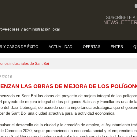
SUSCRÍBETE A
NEWSLETTE
roveedores y administración local
(CURRENT)
S Y CASOS DE ÉXITO
ACTUALIDAD
OFERTAS
ENTES
Q
onos industriales de Sant Boi
8/2016
ENZAN LAS OBRAS DE MEJORA DE LOS POLÍGONO
enzado en Sant Boi las obras del proyecto de mejora integral de los polígon
El proyecto de mejora integral de los polígonos Salinas y Fonollar es una de 
io del Baix Llobregat, de acuerdo con la importancia estratégica que el gobi
cer de Sant Boi una ciudad atractiva para la actividad económica.
ulsar el desarrollo de la ciudad y la creación de empleo, el Ayuntamiento traba
 de Comercio 2020, seguir promoviendo la economía social y el emprendimien
es de Sant Boi como el entorno natural o los sectores de la salud, la salud me