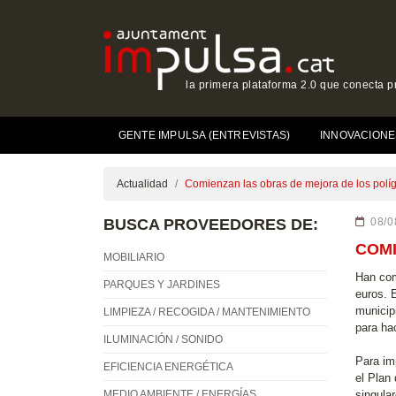
la primera plataforma 2.0 que conecta p
GENTE IMPULSA (ENTREVISTAS)
INNOVACIONE
Actualidad
Comienzan las obras de mejora de los políg
BUSCA PROVEEDORES DE:
08/0
COMI
MOBILIARIO
Han com
PARQUES Y JARDINES
euros. 
municip
LIMPIEZA / RECOGIDA / MANTENIMIENTO
para ha
ILUMINACIÓN / SONIDO
Para imp
EFICIENCIA ENERGÉTICA
el Plan
MEDIO AMBIENTE / ENERGÍAS
singular