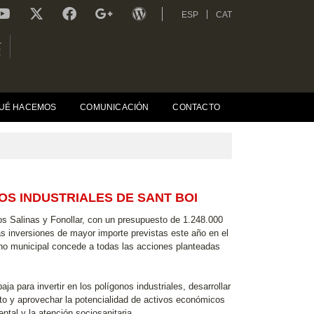
ESP
CAT
L
R
UÉ HACEMOS
COMUNICACIÓN
CONTACTO
S INDUSTRIALES DE SANT BOI
os Salinas y Fonollar, con un presupuesto de 1.248.000
las inversiones de mayor importe previstas este año en el
erno municipal concede a todas las acciones planteadas
ja para invertir en los polígonos industriales, desarrollar
to y aprovechar la potencialidad de activos económicos
ntal y la atención sociosanitaria.