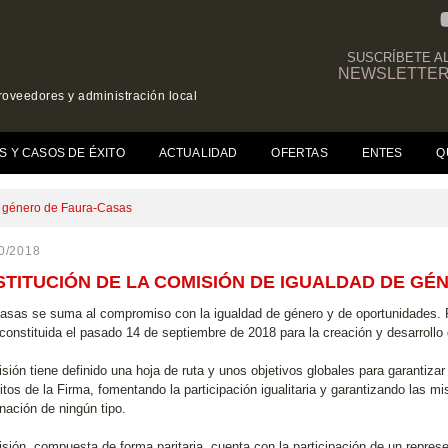
SUSCRÍBETE A
NEWSLETTE
roveedores y administración local
(CURRENT)
S Y CASOS DE ÉXITO
ACTUALIDAD
OFERTAS
ENTES
Q
e género de Faura-Casas
0/2018
TITUCIÓN DE LA COMISIÓN DE IGUALDAD DE GÉ
asas se suma al compromiso con la igualdad de género y de oportunidades. P
constituida el pasado 14 de septiembre de 2018 para la creación y desarrollo
sión tiene definido una hoja de ruta y unos objetivos globales para garantiza
itos de la Firma, fomentando la participación igualitaria y garantizando las m
nación de ningún tipo.
sión, compuesta de forma paritaria, cuenta con la participación de un repres