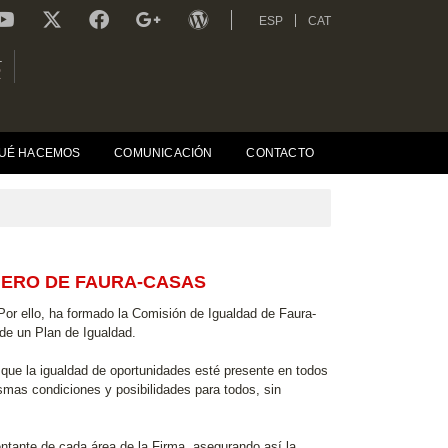
ESP
CAT
L
R
UÉ HACEMOS
COMUNICACIÓN
CONTACTO
NERO DE FAURA-CASAS
or ello, ha formado la Comisión de Igualdad de Faura-
 de un Plan de Igualdad.
r que la igualdad de oportunidades esté presente en todos
ismas condiciones y posibilidades para todos, sin
entante de cada área de la Firma, asegurando así la