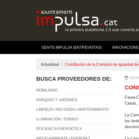
la primera plataforma 2.0 que conecta p
GENTE IMPULSA (ENTREVISTAS)
INNOVACIONE
Actualidad
Constitución de la Comisión de Igualdad d
BUSCA PROVEEDORES DE:
01/1
CONS
MOBILIARIO
Faura-C
PARQUES Y JARDINES
Casas, 
LIMPIEZA / RECOGIDA / MANTENIMIENTO
La Comi
ILUMINACIÓN / SONIDO
los ámb
discrimi
EFICIENCIA ENERGÉTICA
MEDIO AMBIENTE / ENERGÍAS
La Comi