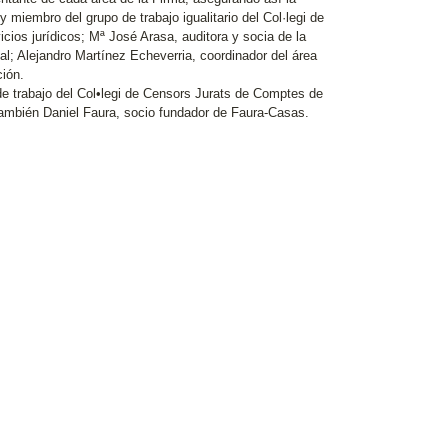
y miembro del grupo de trabajo igualitario del Col·legi de
cios jurídicos; Mª José Arasa, auditora y socia de la
scal; Alejandro Martínez Echeverria, coordinador del área
ción.
de trabajo del Col•legi de Censors Jurats de Comptes de
también Daniel Faura, socio fundador de Faura-Casas.