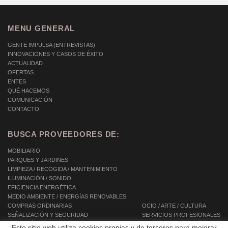
MENU GENERAL
GENTE IMPULSA (ENTREVISTAS)
INNOVACIONES Y CASOS DE ÉXITO
ACTUALIDAD
OFERTAS
ENTES
QUÉ HACEMOS
COMUNICACIÓN
CONTACTO
BUSCA PROVEEDORES DE:
MOBILIARIO
PARQUES Y JARDINES
LIMPIEZA / RECOGIDA / MANTENIMIENTO
ILUMINACIÓN / SONIDO
EFICIENCIA ENERGÉTICA
MEDIO AMBIENTE / ENERGÍAS RENOVABLES
COMPRAS ORDINARIAS
OCIO / ARTE / CULTURA
SEÑALIZACIÓN Y SEGURIDAD
SERVICIOS PROFESIONALES
INFORMÁTICA / TIC / TELECOMUNICACIONES
SERVICIOS INTEGRALES
Este sitio web utiliza cookies propias y de terceros para mejorar