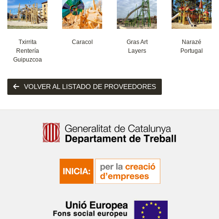
Txirrita
Caracol
Gras Art
Narazé
Rentería
Layers
Portugal
Guipuzcoa
VOLVER AL LISTADO DE PROVEEDORES