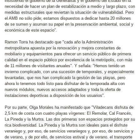
insistiendo el gobierno de la Generalitat y el gobierno del Estado en la
necesidad de hacer un plan de estabilización a medio y largo plazo, con
medidas estructurales que reviertan la situación de vulnerabilidad. Pero
el AMB no sólo pide; estamos dispuestos a dedicar hasta 20 millones
de se sumen y asuman su papel en la preservación ambiental, social y
económica de este espacio”.
Ramon Torra ha destacado que "cada año la Administración
metropolitana apuesta por la renovación y mejora constantes de
mobiliario y equipamientos para ofrecer un servicio público de primera
calidad en el espacio público por excelencia de la metrópolis, con más
de 11 millones de visitantes anuales". Y señala: "Hemos tenido un
invierno complicado, con una sucesión de temporales, y especialmente
levantadas, que nos han complicado la gestión de las playas, pero
ahora lo tenemos todo listo para disfrutar de la temporada alta con
nuevos módulos, nuevos accesos adaptados y toda la oferta de
instalaciones deportivas a disposición de los usuarios".
Por su parte, Olga Morales ha manifestado que "Viladecans disfruta de
2,5 km de costa con cuatro playas vírgenes: El Remolar, Cal Francés,
La Pineda y la Murtra. Las dos primeras son espacios protegidos por su
rica biodiversidad. La Pineda y la Murtra son ideales para el disfrute
veraniego y, por eso, de servicios veraniegos y, por eso, de servicios y
de verano, y de por ello, de servicios estival y de verano. el transporte