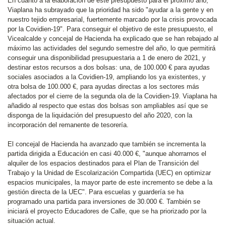
En cuanto a la elaboración de este presupuesto para el próximo año,
Viaplana ha subrayado que la prioridad ha sido "ayudar a la gente y en
nuestro tejido empresarial, fuertemente marcado por la crisis provocada
por la Covidien-19". Para conseguir el objetivo de este presupuesto, el
Vicealcalde y concejal de Hacienda ha explicado que se han rebajado al
máximo las actividades del segundo semestre del año, lo que permitirá
conseguir una disponibilidad presupuestaria a 1 de enero de 2021, y
destinar estos recursos a dos bolsas: una, de 100.000 € para ayudas
sociales asociados a la Covidien-19, ampliando los ya existentes, y
otra bolsa de 100.000 €, para ayudas directas a los sectores más
afectados por el cierre de la segunda ola de la Covidien-19. Viaplana ha
añadido al respecto que estas dos bolsas son ampliables así que se
disponga de la liquidación del presupuesto del año 2020, con la
incorporación del remanente de tesorería.
El concejal de Hacienda ha avanzado que también se incrementa la
partida dirigida a Educación en casi 40.000 €, "aunque ahorrarnos el
alquiler de los espacios destinados para el Plan de Transición del
Trabajo y la Unidad de Escolarización Compartida (UEC) en optimizar
espacios municipales, la mayor parte de este incremento se debe a la
gestión directa de la UEC". Para escuelas y guardería se ha
programado una partida para inversiones de 30.000 €. También se
iniciará el proyecto Educadores de Calle, que se ha priorizado por la
situación actual.