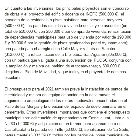
En cuanto a las inversiones, los principales proyectos son el concurso
de obras y el proyecto del edificio docente de INEFC (500.000 €); el
proyecto de la residencia o pisos asistidos para personas mayores
(500.000 €); las partidas dirigidas a vivienda social y / o asequible (un
total de 510.000 €, con 250.000 € por compra de vivienda, rehabilitación
de dependencias municipales para uso de vivienda por valor de 190.000
€ y 70.000 € por la gestión de pisos gestionados por el Ayuntamiento);
una partida para el arreglo de la Calle Mayor y Lluís de Sabater
(313.000 €); la rehabilitación de la Biblioteca San Agustín (205.000 €),
con un partida que va ligada a una subvención del PUOSC conjunta con
la ampliación y mejora del parking de autocaravanas; y 300.000 €
dirigidos al Plan de Movilidad, y que incluyen el proyecto de caminos
escolares.
El presupuesto para el 2021 también prevé la instalación de puntos de
electricidad y mejora del equipo de sonido en la calle mayor, el
seguimiento arqueológico de los restos medievales encontradas en el
Patio de las Monjas y la creación del espacio de duelo perinatal en el
cementerio. Otras inversiones importantes que contiene el presupuesto
municipal son: adecuación de aparcamiento en Castellciutat, junto a la
N-260 (12.000 €) y adquisición de un terreno para aparcamiento en
Castellciutat a la partida del Trillo (60.000 €); señalización de 'La Sede,
naturalmente' (5.032,39 €); toldos por los patios del hogar municipal de