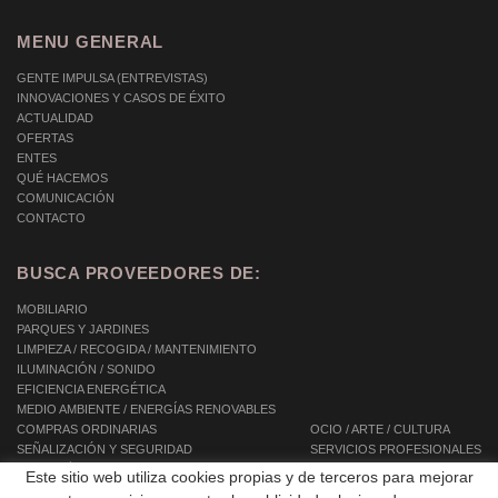
MENU GENERAL
GENTE IMPULSA (ENTREVISTAS)
INNOVACIONES Y CASOS DE ÉXITO
ACTUALIDAD
OFERTAS
ENTES
QUÉ HACEMOS
COMUNICACIÓN
CONTACTO
BUSCA PROVEEDORES DE:
MOBILIARIO
PARQUES Y JARDINES
LIMPIEZA / RECOGIDA / MANTENIMIENTO
ILUMINACIÓN / SONIDO
EFICIENCIA ENERGÉTICA
MEDIO AMBIENTE / ENERGÍAS RENOVABLES
COMPRAS ORDINARIAS
OCIO / ARTE / CULTURA
SEÑALIZACIÓN Y SEGURIDAD
SERVICIOS PROFESIONALES
INFORMÁTICA / TIC / TELECOMUNICACIONES
SERVICIOS INTEGRALES
Este sitio web utiliza cookies propias y de terceros para mejorar
AUTOMOCIÓN / TRANSPORTE / MOVILIDAD
SERVICIOS A LAS PERSONAS