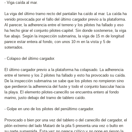
- Viga caída al mar.
La viga del último tramo recto del pantalán ha caído al mar. La caída ha
venido provocada por el fallo del último cargador previo a la plataforma.
Al parecer, la adherencia entre el terreno y los pilotes ha fallado y eso
ha hecho girar el conjunto pilotes-capitel. Sin donde sostenerse, la viga
fue abajo. Según la inspección submarina, la viga de 15 m de longitud
parece estar entera al fondo, con unos 10 m en la vista y 5 de
soterrados.
- Colapso del último cargador.
El último cargador previo a la plataforma ha colapsado. La adherencia
entre el terreno y los 2 pilotes ha fallado y esto ha provocado su caída.
De la inspección submarina se sabe que los pilotes no rompieron sino
que perdieron la adherencia del fuste y todo el conjunto bascular hacia
la playa. El elemento pilotes-canecillo se encuentra entero al fondo
marino, justo debajo del tramo de tablero caído.
- Golpe en uno de los pilotes del penúltimo cargador.
Provocado o bien por una vez del tablero o del canecillo del cargador, el
pilón extremo del lado Mataró de la pila 5 presenta una vez o bulto en
su parte sumergida. Esta vez no parece crítico y no pone en riesgo la