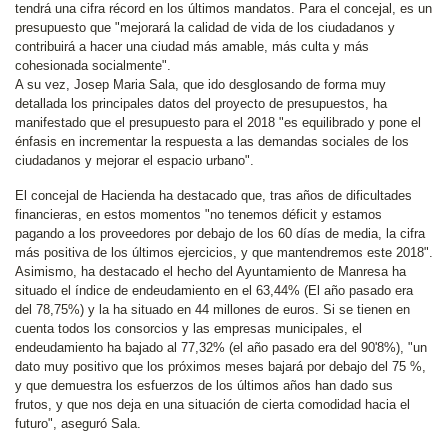
tendrá una cifra récord en los últimos mandatos. Para el concejal, es un
presupuesto que "mejorará la calidad de vida de los ciudadanos y
contribuirá a hacer una ciudad más amable, más culta y más
cohesionada socialmente".
A su vez, Josep Maria Sala, que ido desglosando de forma muy
detallada los principales datos del proyecto de presupuestos, ha
manifestado que el presupuesto para el 2018 "es equilibrado y pone el
énfasis en incrementar la respuesta a las demandas sociales de los
ciudadanos y mejorar el espacio urbano".
El concejal de Hacienda ha destacado que, tras años de dificultades
financieras, en estos momentos "no tenemos déficit y estamos
pagando a los proveedores por debajo de los 60 días de media, la cifra
más positiva de los últimos ejercicios, y que mantendremos este 2018".
Asimismo, ha destacado el hecho del Ayuntamiento de Manresa ha
situado el índice de endeudamiento en el 63,44% (El año pasado era
del 78,75%) y la ha situado en 44 millones de euros. Si se tienen en
cuenta todos los consorcios y las empresas municipales, el
endeudamiento ha bajado al 77,32% (el año pasado era del 90'8%), "un
dato muy positivo que los próximos meses bajará por debajo del 75 %,
y que demuestra los esfuerzos de los últimos años han dado sus
frutos, y que nos deja en una situación de cierta comodidad hacia el
futuro", aseguró Sala.