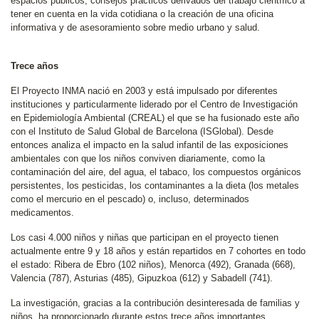
espacios públicos; consejos prácticos derivados del trabajo científico a
tener en cuenta en la vida cotidiana o la creación de una oficina
informativa y de asesoramiento sobre medio urbano y salud.
Trece años
El Proyecto INMA nació en 2003 y está impulsado por diferentes
instituciones y particularmente liderado por el Centro de Investigación
en Epidemiología Ambiental (CREAL) el que se ha fusionado este año
con el Instituto de Salud Global de Barcelona (ISGlobal). Desde
entonces analiza el impacto en la salud infantil de las exposiciones
ambientales con que los niños conviven diariamente, como la
contaminación del aire, del agua, el tabaco, los compuestos orgánicos
persistentes, los pesticidas, los contaminantes a la dieta (los metales
como el mercurio en el pescado) o, incluso, determinados
medicamentos.
Los casi 4.000 niños y niñas que participan en el proyecto tienen
actualmente entre 9 y 18 años y están repartidos en 7 cohortes en todo
el estado: Ribera de Ebro (102 niños), Menorca (492), Granada (668),
Valencia (787), Asturias (485), Gipuzkoa (612) y Sabadell (741).
La investigación, gracias a la contribución desinteresada de familias y
niños, ha proporcionado durante estos trece años importantes