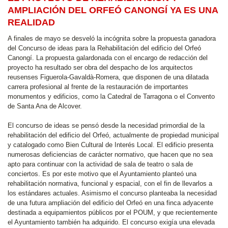
AMPLIACIÓN DEL ORFEÓ CANONGÍ YA ES UNA
REALIDAD
A finales de mayo se desveló la incógnita sobre la propuesta ganadora
del Concurso de ideas para la Rehabilitación del edificio del Orfeó
Canongí. La propuesta galardonada con el encargo de redacción del
proyecto ha resultado ser obra del despacho de los arquitectos
reusenses Figuerola-Gavaldà-Romera, que disponen de una dilatada
carrera profesional al frente de la restauración de importantes
monumentos y edificios, como la Catedral de Tarragona o el Convento
de Santa Ana de Alcover.
El concurso de ideas se pensó desde la necesidad primordial de la
rehabilitación del edificio del Orfeó, actualmente de propiedad municipal
y catalogado como Bien Cultural de Interés Local. El edificio presenta
numerosas deficiencias de carácter normativo, que hacen que no sea
apto para continuar con la actividad de sala de teatro o sala de
conciertos. Es por este motivo que el Ayuntamiento planteó una
rehabilitación normativa, funcional y espacial, con el fin de llevarlos a
los estándares actuales. Asimismo el concurso planteaba la necesidad
de una futura ampliación del edificio del Orfeó en una finca adyacente
destinada a equipamientos públicos por el POUM, y que recientemente
el Ayuntamiento también ha adquirido. El concurso exigía una elevada