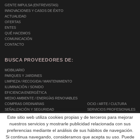
GENTE IMPULSA (ENTREVISTAS)
INNOVACIONES Y CASOS DE ÉXITO
ACTUALIDAD
OFERTAS
ENTES
QUÉ HACEMOS
COMUNICACIÓN
CONTACTO
BUSCA PROVEEDORES DE:
MOBILIARIO
PARQUES Y JARDINES
LIMPIEZA / RECOGIDA / MANTENIMIENTO
ILUMINACIÓN / SONIDO
EFICIENCIA ENERGÉTICA
MEDIO AMBIENTE / ENERGÍAS RENOVABLES
COMPRAS ORDINARIAS
OCIO / ARTE / CULTURA
SEÑALIZACIÓN Y SEGURIDAD
SERVICIOS PROFESIONALES
INFORMÁTICA / TIC / TELECOMUNICACIONES
SERVICIOS INTEGRALES
Este sitio web utiliza cookies propias y de terceros para mejorar
AUTOMOCIÓN / TRANSPORTE / MOVILIDAD
SERVICIOS A LAS PERSONAS
nuestros servicios y mostrarle publicidad relacionada con sus
EQUIPAMIENTOS
preferencias mediante el análisis de sus hábitos de navegación.
OBRAS PÚBLICAS / CONSTRUCCIÓN
Si continua navegando, consideramos que acepta su uso. Puede