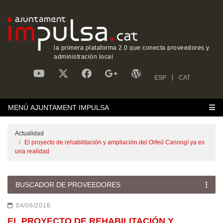
la primera plataforma 2.0 que conecta proveedores y
administración local
ESP
CAT
MENÚ AJUNTAMENT IMPULSA
Actualidad
El proyecto de rehabilitación y ampliación del Orfeó Canongí ya es
una realidad
BUSCADOR DE PROVEEDORES
04/06/2018
EL PROYECTO DE REHABILITACIÓN Y