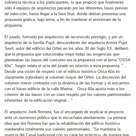
solvencia técnica a los participantes, lo que propició que finalmente
sólo 4 equipos de arquitectos pasaran por las diferentes fases previas
de selección, hasta llegar a la fase final, donde debían presentar una
propuesta gráfica, bajo lema, a fin de mantener el anonimato de la
propuesta.
El jurado, formado por arquitectos de reconocido prestigio, y por un
arquitecto de la familia Pujol, descendiente del arquitecto Antoni Pujol
Sevil, autor del edificio del Orfeó en los años 30 del Siglo XX, deliberó
que la propuesta que solucionaba mejor todas las exigencias que
planteaban las bases del concurso era la propuesta con el lema "OSSA
60a". Según relata el acta del jurado en relación a esta propuesta: "...
Desde una visión de respeto con el edificio histórico Ossa 60a es
claramente subsidiario al volumen mayor del Orfeó. La discreción del
volumen menor contrasta con la dinámica de las formas y el encuentro
con el futuro edificio de la calle Marina... Ossa 60a ajusta más a los
criterios de las bases con un claro respeto por los valores patrimoniales
inherentes de la edificación original... "
El arquitecto Jordi Romera, fue el encargado de explicar el proyecto
ante un numeroso público que lo escuchaba atentamente. La primera
idea que tiró Romera fue que la rehabilitación del edificio histórico
mantendría totalmente sus valores patrimoniales. "Se mantiene la
esencia del Casal tradicional con su carácter ecléctico, de manera que