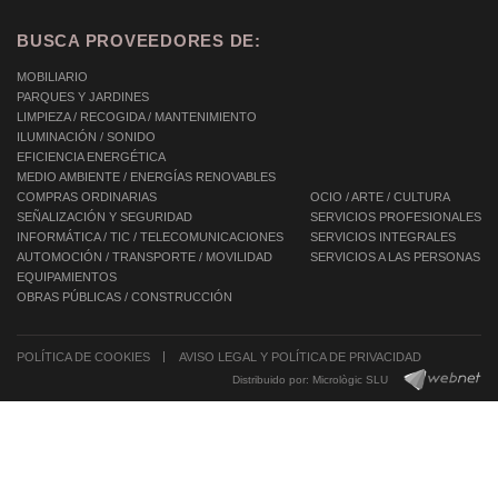
BUSCA PROVEEDORES DE:
MOBILIARIO
PARQUES Y JARDINES
LIMPIEZA / RECOGIDA / MANTENIMIENTO
ILUMINACIÓN / SONIDO
EFICIENCIA ENERGÉTICA
MEDIO AMBIENTE / ENERGÍAS RENOVABLES
COMPRAS ORDINARIAS
OCIO / ARTE / CULTURA
SEÑALIZACIÓN Y SEGURIDAD
SERVICIOS PROFESIONALES
INFORMÁTICA / TIC / TELECOMUNICACIONES
SERVICIOS INTEGRALES
AUTOMOCIÓN / TRANSPORTE / MOVILIDAD
SERVICIOS A LAS PERSONAS
EQUIPAMIENTOS
OBRAS PÚBLICAS / CONSTRUCCIÓN
POLÍTICA DE COOKIES
AVISO LEGAL Y POLÍTICA DE PRIVACIDAD
Distribuido por:
Micrològic SLU