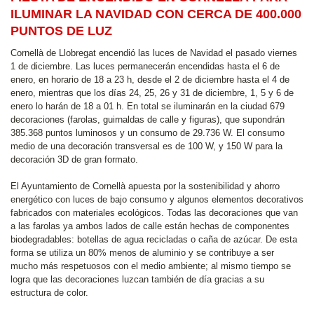
ILUMINAR LA NAVIDAD CON CERCA DE 400.000
PUNTOS DE LUZ
Cornellà de Llobregat encendió las luces de Navidad el pasado viernes
1 de diciembre. Las luces permanecerán encendidas hasta el 6 de
enero, en horario de 18 a 23 h, desde el 2 de diciembre hasta el 4 de
enero, mientras que los días 24, 25, 26 y 31 de diciembre, 1, 5 y 6 de
enero lo harán de 18 a 01 h. En total se iluminarán en la ciudad 679
decoraciones (farolas, guirnaldas de calle y figuras), que supondrán
385.368 puntos luminosos y un consumo de 29.736 W. El consumo
medio de una decoración transversal es de 100 W, y 150 W para la
decoración 3D de gran formato.
El Ayuntamiento de Cornellà apuesta por la sostenibilidad y ahorro
energético con luces de bajo consumo y algunos elementos decorativos
fabricados con materiales ecológicos. Todas las decoraciones que van
a las farolas ya ambos lados de calle están hechas de componentes
biodegradables: botellas de agua recicladas o caña de azúcar. De esta
forma se utiliza un 80% menos de aluminio y se contribuye a ser
mucho más respetuosos con el medio ambiente; al mismo tiempo se
logra que las decoraciones luzcan también de día gracias a su
estructura de color.