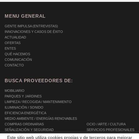
MENU GENERAL
GENTE IMPULSA (ENTREVISTAS)
INNOVACIONES Y CASOS DE ÉXITO
ACTUALIDAD
OFERTAS
ENTES
QUÉ HACEMOS
COMUNICACIÓN
CONTACTO
BUSCA PROVEEDORES DE:
MOBILIARIO
PARQUES Y JARDINES
LIMPIEZA / RECOGIDA / MANTENIMIENTO
ILUMINACIÓN / SONIDO
EFICIENCIA ENERGÉTICA
MEDIO AMBIENTE / ENERGÍAS RENOVABLES
COMPRAS ORDINARIAS
OCIO / ARTE / CULTURA
SEÑALIZACIÓN Y SEGURIDAD
SERVICIOS PROFESIONALES
INFORMÁTICA / TIC / TELECOMUNICACIONES
SERVICIOS INTEGRALES
Este sitio web utiliza cookies propias y de terceros para mejorar