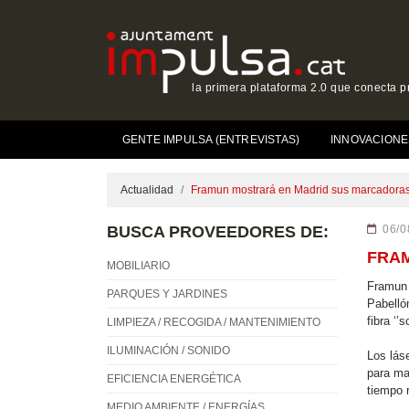
la primera plataforma 2.0 que conecta p
GENTE IMPULSA (ENTREVISTAS)
INNOVACIONE
Actualidad
Framun mostrará en Madrid sus marcadoras
BUSCA PROVEEDORES DE:
06/0
FRA
MOBILIARIO
Framun 
PARQUES Y JARDINES
Pabelló
fibra ‘
LIMPIEZA / RECOGIDA / MANTENIMIENTO
ILUMINACIÓN / SONIDO
Los lás
para ma
EFICIENCIA ENERGÉTICA
tiempo 
MEDIO AMBIENTE / ENERGÍAS