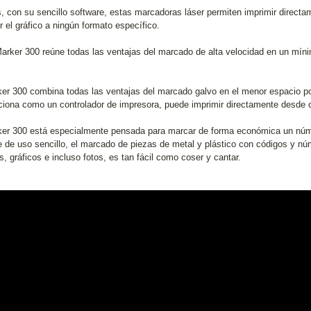
 con su sencillo software, estas marcadoras láser permiten imprimir directa
r el gráfico a ningún formato específico.
arker 300 reúne todas las ventajas del marcado de alta velocidad en un míni
er 300 combina todas las ventajas del marcado galvo en el menor espacio pos
ciona como un controlador de impresora, puede imprimir directamente desde c
er 300 está especialmente pensada para marcar de forma económica un núm
e de uso sencillo, el marcado de piezas de metal y plástico con códigos y n
s, gráficos e incluso fotos, es tan fácil como coser y cantar.