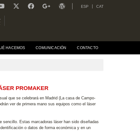
ESP
CAT
L
R
UÉ HACEMOS
COMUNICACIÓN
CONTACTO
LÁSER PROMAKER
visual que se celebrará en Madrid (La casa de Campo-
odrán ver de primera mano sus equipos como el láser
que sencillo. Estas marcadoras láser han sido diseñadas
identificación o datos de forma económica y en un