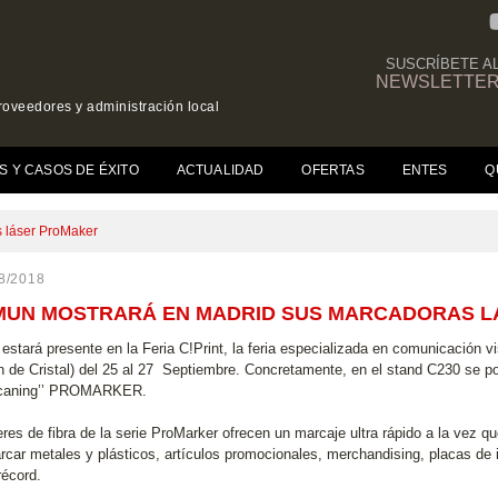
SUSCRÍBETE A
NEWSLETTE
roveedores y administración local
(CURRENT)
S Y CASOS DE ÉXITO
ACTUALIDAD
OFERTAS
ENTES
Q
 láser ProMaker
8/2018
MUN MOSTRARÁ EN MADRID SUS MARCADORAS 
estará presente en la Feria C!Print, la feria especializada en comunicación 
n de Cristal) del 25 al 27 Septiembre. Concretamente, en el stand C230 se p
’scaning’’ PROMARKER.
eres de fibra de la serie ProMarker ofrecen un marcaje ultra rápido a la vez 
rcar metales y plásticos, artículos promocionales, merchandising, placas de 
récord.