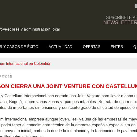
SUSCRÍBETE A
NEWSLETTE
roveedores y administración local
(CURRENT)
S Y CASOS DE ÉXITO
ACTUALIDAD
OFERTAS
ENTES
Q
llum Internacional en Colombia
3/2015
SON CIERRA UNA JOINT VENTURE CON CASTELLU
 y Castellum Internacional han cerrado una Joint Venture para llevar a cabo u
ana, Bogotá, sobre varias zonas y parques infantiles. Se trata de una remode
tos de importantes dimensiones y con cierto grado de dificultad de ejecución
um Internacional empresa aunque joven, es ya una de las empresas de mayor 
 podrá tener el conocimiento técnico de la empresa española especialista en
el proyecto inicial, partiendo desde la instalación y la fabricación de pavime
as Normativas Europeas.