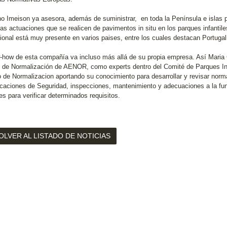
o Imeison ya asesora, además de suministrar, en toda la Península e islas p
las actuaciones que se realicen de pavimentos in situ en los parques infantil
cional está muy presente en varios paises, entre los cuales destacan Portugal,
-how de esta compañía va incluso más allá de su propia empresa. Así Maria 
 de Normalización de AENOR, como experts dentro del Comité de Parques I
 de Normalizacion aportando su conocimiento para desarrollar y revisar nor
icaciones de Seguridad, inspecciones, mantenimiento y adecuaciones a la f
es para verificar determinados requisitos.
OLVER AL LISTADO DE NOTICIAS