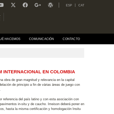
ESP
CAT
L
R
UÉ HACEMOS
COMUNICACIÓN
CONTACTO
M INTERNACIONAL EN COLOMBIA
na obra de gran magnitud y relevancia en la capital
lación de principio a fin de várias áreas de juego con
.
referencia del país latino y con esta asociación con
 pavimentos in-situ y de caucho. Imeison deberá poner en
ntos, hasta la misma certificación y homologación Insitu