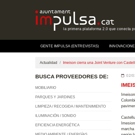
la primera plataforma 2.0 que conecta p
GENTE IMPULSA (ENTREVISTAS)
INNOVACIONE
Actualidad
Imeison cierra una Joint Venture con Caste
BUSCA PROVEEDORES DE:
02/0
IMEI
MOBILIARIO
Imeison
PARQUES Y JARDINES
Colombi
pavimen
LIMPIEZA / RECOGIDA / MANTENIMIENTO
ILUMINACIÓN / SONIDO
Castell
Imesion
EFICIENCIA ENERGÉTICA
marcha 
MEDIO AMBIENTE / ENERGÍAS
según l