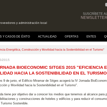
SUSCRÍBETE A
NEWSLETTE
roveedores y administración local
(CURRENT)
S Y CASOS DE ÉXITO
ACTUALIDAD
OFERTAS
ENTES
Q
cia Energética, Construcción y Movilidad hacia la Sostenibilidad en el Turismo"
6/2015
ORNADA BIOECONOMIC SITGES 2015 "EFICIENCIA
LIDAD HACIA LA SOSTENIBILIDAD EN EL TURISMO
es 9 de junio, el Edificio Miramar de Sitges acogerá la IV Jornada BioEconomi
cción y Movilidad hacia la Sostenibilidad en el Turismo".
ada tiene por objetivo dar a conocer los medios que tenemos al alcance para 
abilitaciones y construcciones de hoteles y edificios y para reducir el consu
l Turismo Sostenible.