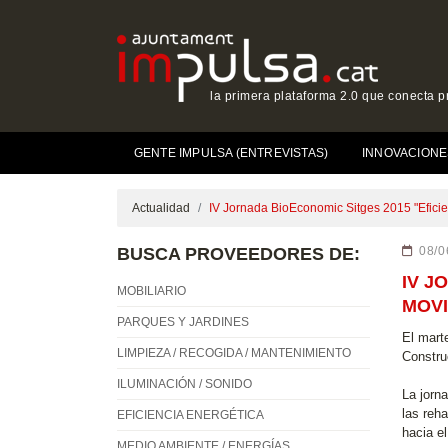
la primera plataforma 2.0 que conecta p
GENTE IMPULSA (ENTREVISTAS)
INNOVACIONE
Actualidad
IV Jornada BioEconomic Sitges 2015 "Eficien
BUSCA PROVEEDORES DE:
08/0
IV J
MOBILIARIO
MOVI
PARQUES Y JARDINES
El mart
LIMPIEZA / RECOGIDA / MANTENIMIENTO
Constru
ILUMINACIÓN / SONIDO
La jorn
las reh
EFICIENCIA ENERGÉTICA
hacia e
MEDIO AMBIENTE / ENERGÍAS