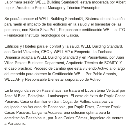
La primera sesión WELL Building Standard® estará moderada por Albert
Lopez, Arquitecto Project Manager y Técnico Prescriptor.
Se podrá conocer el WELL Building Standard®, Sistema de calificación
para medir el impacto de los edificios en la salud y el bienestar de las
personas, con Bieito Silva Potí, Responsable certificación WELL al ITG
- Fundación Instituto Tecnológico de Galicia.
Edificios y Hoteles para el confort y la salud, WELL Building Standard,
con Daniel Vilavedra, CEO y WELL AP a Ecopenta. La Fachada
Dinámica adapta a WELL Building Standard y en Passivhaus, por Juan
Villar, Project Business Department, Arquitecto Técnico de SOMFY. Y
el caso práctico: Proceso de cambio que está viviendo Activo a lo largo
del recorrido para obtener la Certificación WELL Por Pablo Amorós,
WELL AP y Responsable Bienestar corporativo de Activo.
En la segunda sesión Passivhaus, se tratará el Ecosistema Vertical por
Jose M Blas, Paisajista - Landscapes. El caso de éxito de Papik Casas
Pasivas: Casa unifamiliar en Sant Cugat del Vallés, casa pasiva
equipada con Aquarea de Panasonic, por Papik Fisas, Gerente Papik
Casas Pasivas. La gama Aquarea, una solución óptima para la
acreditación Passivhaus, por Juan Carlos Gómez, Ingeniero de Ventas
a Panasonic.