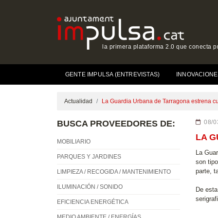
la primera plataforma 2.0 que conecta p
GENTE IMPULSA (ENTREVISTAS)
INNOVACIONE
Actualidad
La Guardia Urbana de Tarragona estrena cu
BUSCA PROVEEDORES DE:
08/0
LA G
MOBILIARIO
La Guar
PARQUES Y JARDINES
son tip
parte, 
LIMPIEZA / RECOGIDA / MANTENIMIENTO
ILUMINACIÓN / SONIDO
De esta
serigra
EFICIENCIA ENERGÉTICA
MEDIO AMBIENTE / ENERGÍAS