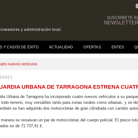
SUSCRÍBETE A
NEWSLETTE
roveedores y administración local
(CURRENT)
S Y CASOS DE ÉXITO
ACTUALIDAD
OFERTAS
ENTES
Q
atro nuevos vehículos
3/2021
UARDIA URBANA DE TARRAGONA ESTRENA CUAT
dia Urbana de Tarragona ha incorporado cuatro nuevos vehículos a su parque
o todo terreno, muy versátiles tanto para zonas rurales como urbanas, y se de
también se han adquirido dos motocicletas de gran cilindrada con cambio autom
 manera se renuevan un par de motocicletas del cuerpo policial. El precio tota
fiados es de 71.737,41 €.