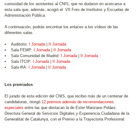
curiosidad de los asistentes al CNIS, que no dudaron en acercarse a
esta sala que, además, acogió el VII Foro de Institutos y Escuelas de
Administración Pública.
A continuación, podrás encontrar los enlaces a los vídeos de las
diferentes salas.
• Auditorio:
I Jornada
|
II Jornada
• Sala FEMP:
I Jornada
|
II Jornada
• Sala Comunidad de Madrid:
I Jornada
|
II Jornada
• Sala ITCIP:
I Jornada
|
II Jornada
• Sala #IA:
I Jornada
|
II Jornada
Los premiados
El jurado de esta edición del CNIS, que recibio más de un centenar de
candidaturas, otorgó
12 premios además de recomendaciones
especiales
entre las que destacan la de Ester Manzano Peláez,
Directora General de Servicios Digitales y Experiencia Ciudadana de la
Generalitat de Catalunya, con el Premio a la Trayectoria Profesional.